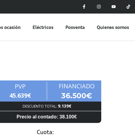
s ocasión
Eléctricos
Posventa
Quienes somos
FINANCIADO
PVP
45.639€
36.500€
9.139€
DESCUENTO TOTAL:
Precio al contado: 38.100€
Cuota: