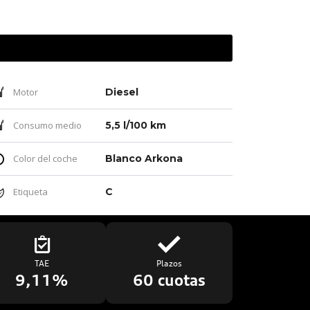
Motor
Diesel
Consumo medio
5,5 l/100 km
Color del coche
Blanco Arkona
Etiqueta
C
TAE
Plazos
9,11%
60 cuotas