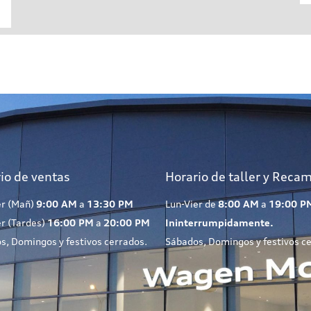
io de ventas
Horario de taller y Reca
er (Mañ)
9:00 AM
a
13:30 PM
Lun-Vier de
8:00 AM
a
19:00 P
er (Tardes)
16:00 PM
a
20:00 PM
Ininterrumpidamente.
s, Domingos y festivos cerrados.
Sábados, Domingos y festivos c