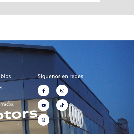
mbios
Síguenos en redes
M
errados.