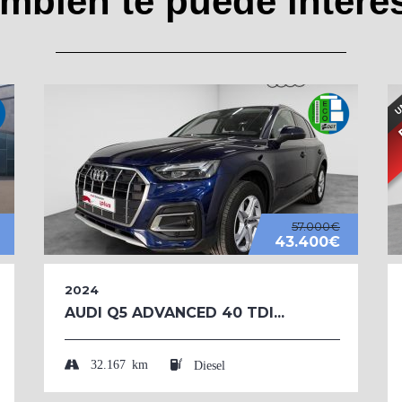
mbién te puede intere
57.000€
43.400€
2024
AUDI Q5 ADVANCED 40 TDI...
32.167 km
Diesel