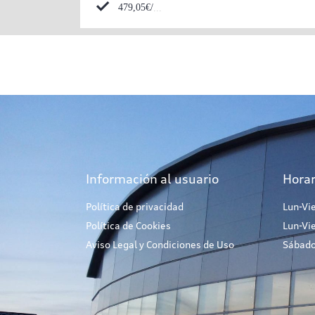
479,05€/mes*
Información al usuario
Horar
Política de privacidad
Lun-Vi
Política de Cookies
Lun-Vi
Aviso Legal y Condiciones de Uso
Sábado