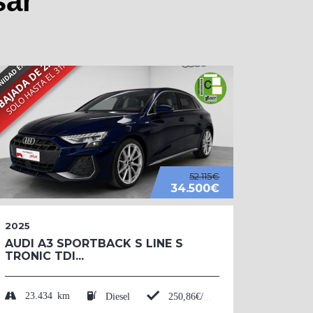
sar
52.115€
34.500€
2025
2026
AUDI A3 SPORTBACK S LINE S
AUDI 
TRONIC TDI...
BLACK
TFSI....
23.434 km
Diesel
250,86€/mes*
50 