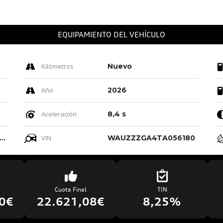
EQUIPAMIENTO DEL VEHÍCULO
Kilómetros
Nuevo
Año
2026
Aceleración
8,4 s
ro-negro-gris Roca/negro-negro/ Negro/negro
VIN
WAUZZZGA4TA056180
Cuota Final
TIN
0€
22.621,08€
8,25%