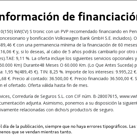
Información de financiació
10(150) kW(CV) S tronic con un PVP recomendado financiando en Penín
ncesionario y bonificación Volkswagen Bank GmbH S.E. incluidos). Ofe
5.589,46 € con una permanencia mínima de la financiación de 60 mes
216,06 € y, si lo deseas, al cabo de 5 años podrás cambiarlo por otr
es).TAE: 9,11 %. La oferta incluye los siguientes servicios opcionales
s /60.000 Km) Durante48 Meses O 60.000 Km. (Lo Que Antes Suceda) por
: 1,95 %(489,45 €). TIN: 8,25 %. Importe de los intereses: 9.995,22 €.
4,68 €. Precio al contado: 36.500,00 €. Precio financiado 36.500,00 €.
el ofertado. Oferta válida hasta fin de mes.
ices, Correduría de Seguros S.L. con CIF núm. B-28007615, www.vwfs
ocumentación adjunta. Asimismo, ponemos a su disposición la siguient
ivamente relacionadas con dicho/s producto/s de seguro.
 el día de la publicación, siempre que no haya errores tipográficos. Las
 menos que se vendan mientras tanto.