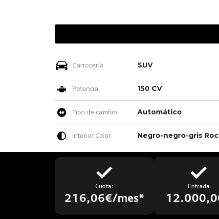
Carrocería
SUV
Potencia
150 CV
Tipo de cambio
Automático
Interior Color
Neg
Cuota:
Entrada
216,06€/mes*
12.000,0