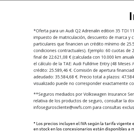
*Oferta para un Audi Q2 Adrenalin edition 35 TDI 1
impuesto de matriculación, descuento de marca y co
particulares que financien un crédito mínimo de 2
condiciones contractuales). Ejemplo: 60 cuotas de 
final de 22.621,08 € (calculada con 10.000 km anual
el cálculo de la TAE: Audi Fulldrive Entry (48 Mese
crédito: 25.589,46 €. Comisión de apertura financiada
adeudado: 35.584,68 €. Precio total a plazos: 47.58
visualizado puede no corresponder exactamente con 
**Seguros mediados por Volkswagen Insurance Serv
relativa de los productos de seguro, consultar la d
infoseguroscliente@vwfs.com para consultas exclus
* Los precios incluyen el IVA según la tarifa vigente
en stock en los concesionarios están disponibles a