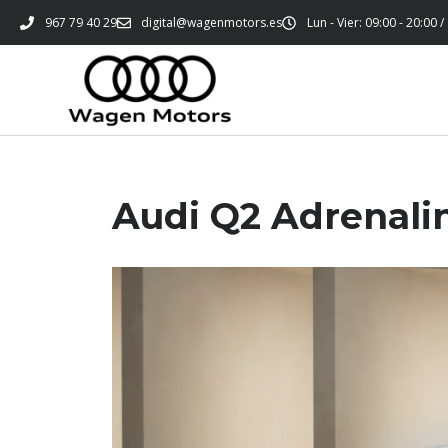
967 79 40 29
digital@wagenmotors.es
Lun - Vier: 09:00 - 20:00 /
Audi Q2 Adrenalin