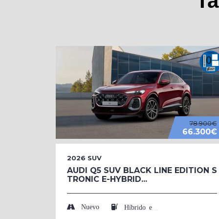
Ta
78.900€
66.300€
2026
SUV
AUDI Q5 SUV BLACK LINE EDITION S
TRONIC E-HYBRID...
Nuevo
Híbrido enchufable (Eléctrico/Gasolina)