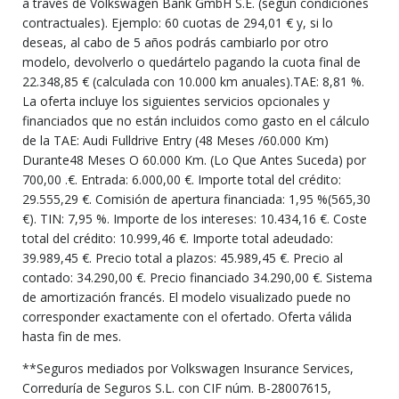
a través de Volkswagen Bank GmbH S.E. (según condiciones
contractuales). Ejemplo: 60 cuotas de 294,01 € y, si lo
deseas, al cabo de 5 años podrás cambiarlo por otro
modelo, devolverlo o quedártelo pagando la cuota final de
22.348,85 € (calculada con 10.000 km anuales).TAE: 8,81 %.
La oferta incluye los siguientes servicios opcionales y
financiados que no están incluidos como gasto en el cálculo
de la TAE: Audi Fulldrive Entry (48 Meses /60.000 Km)
Durante48 Meses O 60.000 Km. (Lo Que Antes Suceda) por
700,00 .€. Entrada: 6.000,00 €. Importe total del crédito:
29.555,29 €. Comisión de apertura financiada: 1,95 %(565,30
€). TIN: 7,95 %. Importe de los intereses: 10.434,16 €. Coste
total del crédito: 10.999,46 €. Importe total adeudado:
39.989,45 €. Precio total a plazos: 45.989,45 €. Precio al
contado: 34.290,00 €. Precio financiado 34.290,00 €. Sistema
de amortización francés. El modelo visualizado puede no
corresponder exactamente con el ofertado. Oferta válida
hasta fin de mes.
**Seguros mediados por Volkswagen Insurance Services,
Correduría de Seguros S.L. con CIF núm. B-28007615,