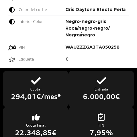
Color del coche
Gris Daytona Efecto Perla
Interior Color
Negro-negro-gris
Roca/negro-negro/
Negro/negro
VIN
WAUZZZGA3TA058258
Etiqueta
C
Cuota:
Entrada
294,01€/mes*
6.000,00€
Cuota Final
TIN
22.348,85€
7,95%