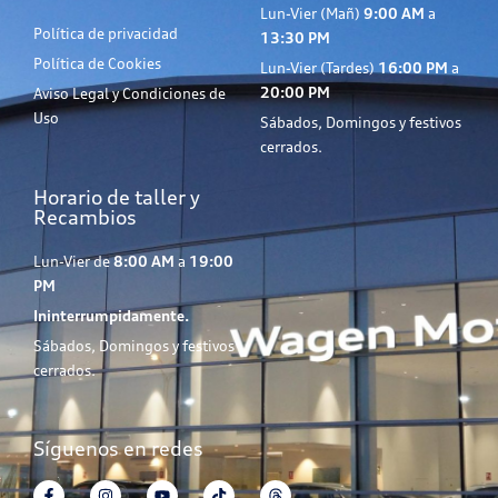
Lun-Vier (Mañ)
9:00 AM
a
Política de privacidad
13:30 PM
Política de Cookies
Lun-Vier (Tardes)
16:00 PM
a
20:00 PM
Aviso Legal y Condiciones de
Uso
Sábados, Domingos y festivos
cerrados.
Horario de taller y
Recambios
Lun-Vier de
8:00 AM
a
19:00
PM
Ininterrumpidamente.
Sábados, Domingos y festivos
cerrados.
Síguenos en redes