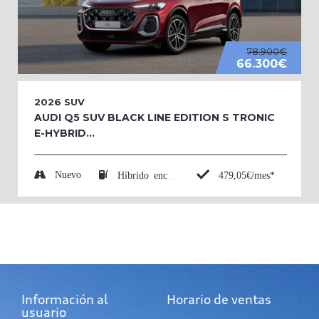
78.900€
66.300€
2026
SUV
AUDI Q5 SUV BLACK LINE EDITION S TRONIC
E-HYBRID...
Nuevo
479,05€/mes*
Híbrido enchufable (Eléctrico/Gasolina)
Información al
Horario de ventas
usuario