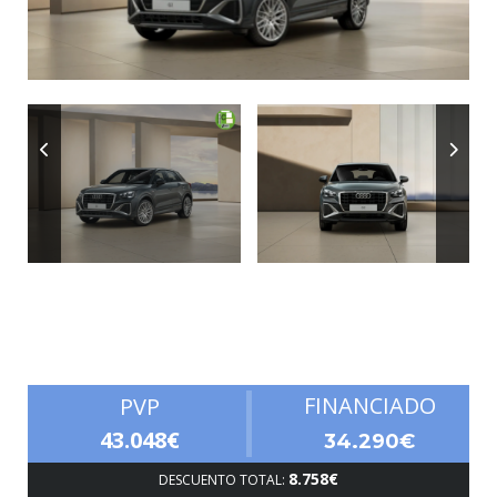
Autonomía
FINANCIADO
PVP
43.048€
34.290€
8.758€
DESCUENTO TOTAL: