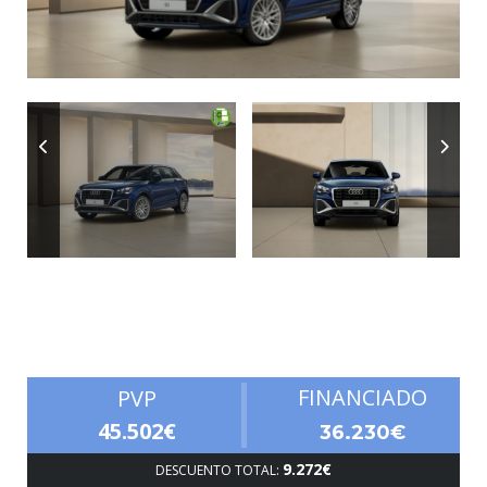
Autonomía
FINANCIADO
PVP
45.502€
36.230€
9.272€
DESCUENTO TOTAL: