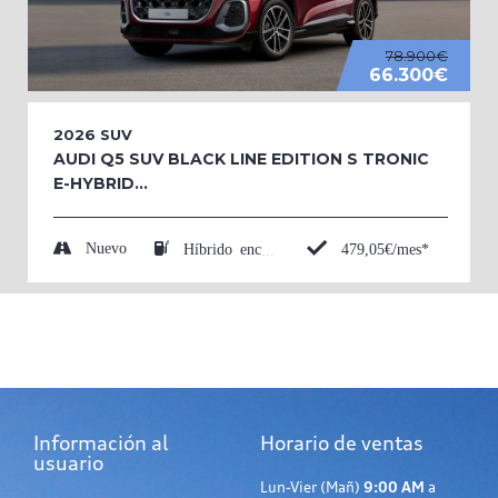
78.900€
66.300€
2026
SUV
AUDI Q5 SUV BLACK LINE EDITION S TRONIC
E-HYBRID...
Nuevo
479,05€/mes*
Híbrido enchufable (Eléctrico/Gasolina)
Información al
Horario de ventas
usuario
Lun-Vier (Mañ)
9:00 AM
a