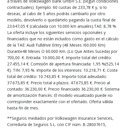
a través de Volkswagen Bank GmbH S.E. (según condiciones
contractuales). Ejemplo: 60 cuotas de 233,78 € y, si lo
deseas, al cabo de 5 años podrás cambiarlo por otro
modelo, devolverlo o quedártelo pagando la cuota final de
23.647,05 € (calculada con 10.000 km anuales).TAE: 8,78 %.
La oferta incluye los siguientes servicios opcionales y
financiados que no están incluidos como gasto en el cálculo
de la TAE: Audi Fulldrive Entry (48 Meses /60.000 Km)
Durante48 Meses O 60.000 Km. (Lo Que Antes Suceda) por
700,00 .€. Entrada: 10.000,00 €. Importe total del crédito:
27.455,14 €. Comisión de apertura financiada: 1,95 %(525,14
€). TIN: 7,95 %. Importe de los intereses: 10.218,71 €. Coste
total del crédito: 10.743,85 €. Importe total adeudado:
37.673,85 €. Precio total a plazos: 47.673,85 €. Precio al
contado: 36.230,00 €. Precio financiado 36.230,00 €. Sistema
de amortización francés. El modelo visualizado puede no
corresponder exactamente con el ofertado. Oferta válida
hasta fin de mes.
**Seguros mediados por Volkswagen Insurance Services,
Correduría de Seguros S.L. con CIF núm. B-28007615,