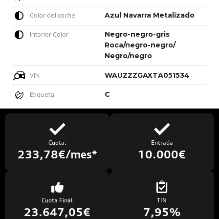
Color del coche
Azul Navarra Metalizado
Interior Color
Negro-negro-gris
Roca/negro-negro/
Negro/negro
VIN
WAUZZZGAXTA051534
Etiqueta
C
Cuota:
Entrada
233,78€/mes*
10.000€
Cuota Final
TIN
23.647,05€
7,95%