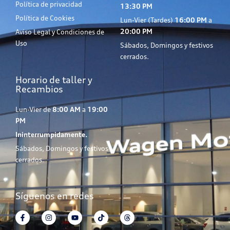
Política de privacidad
13:30 PM
Política de Cookies
Lun-Vier (Tardes)
16:00 PM
a
20:00 PM
Aviso Legal y Condiciones de
Uso
Sábados, Domingos y festivos
cerrados.
Horario de taller y
Recambios
Lun-Vier de
8:00 AM
a
19:00
PM
Ininterrumpidamente.
Sábados, Domingos y festivos
cerrados.
Síguenos en redes