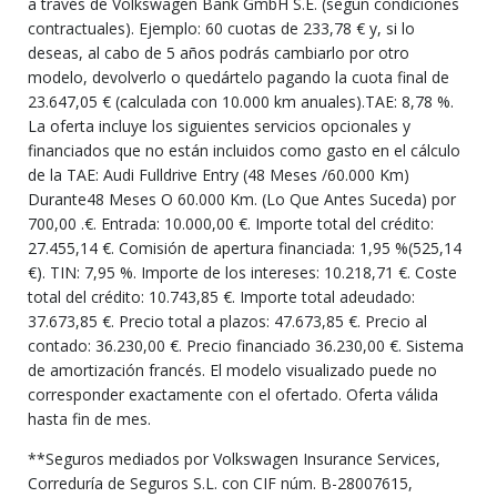
a través de Volkswagen Bank GmbH S.E. (según condiciones
contractuales). Ejemplo: 60 cuotas de 233,78 € y, si lo
deseas, al cabo de 5 años podrás cambiarlo por otro
modelo, devolverlo o quedártelo pagando la cuota final de
23.647,05 € (calculada con 10.000 km anuales).TAE: 8,78 %.
La oferta incluye los siguientes servicios opcionales y
financiados que no están incluidos como gasto en el cálculo
de la TAE: Audi Fulldrive Entry (48 Meses /60.000 Km)
Durante48 Meses O 60.000 Km. (Lo Que Antes Suceda) por
700,00 .€. Entrada: 10.000,00 €. Importe total del crédito:
27.455,14 €. Comisión de apertura financiada: 1,95 %(525,14
€). TIN: 7,95 %. Importe de los intereses: 10.218,71 €. Coste
total del crédito: 10.743,85 €. Importe total adeudado:
37.673,85 €. Precio total a plazos: 47.673,85 €. Precio al
contado: 36.230,00 €. Precio financiado 36.230,00 €. Sistema
de amortización francés. El modelo visualizado puede no
corresponder exactamente con el ofertado. Oferta válida
hasta fin de mes.
**Seguros mediados por Volkswagen Insurance Services,
Correduría de Seguros S.L. con CIF núm. B-28007615,