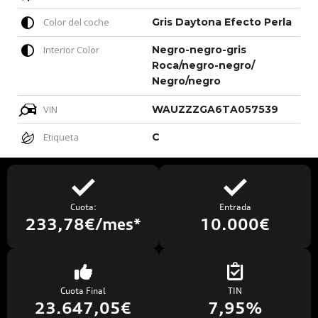
Color del coche
Gris Daytona Efecto Perla
Interior Color
Negro-negro-gris
Roca/negro-negro/
Negro/negro
VIN
WAUZZZGA6TA057539
Etiqueta
C
Cuota:
Entrada
233,78€/mes*
10.000€
Cuota Final
TIN
23.647,05€
7,95%