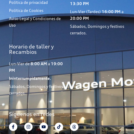
Política de privacidad
13:30 PM
Política de Cookies
Lun-Vier (Tardes)
16:00 PM
a
20:00 PM
Aviso Legal y Condiciones de
Uso
Sábados, Domingos y festivos
cerrados.
Horario de taller y
Recambios
Lun-Vier de
8:00 AM
a
19:00
PM
Ininterrumpidamente.
Sábados, Domingos y festivos
cerrados.
Síguenos en redes