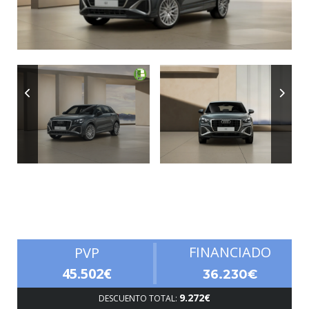
Autonomía
FINANCIADO
PVP
45.502€
36.230€
9.272€
DESCUENTO TOTAL: