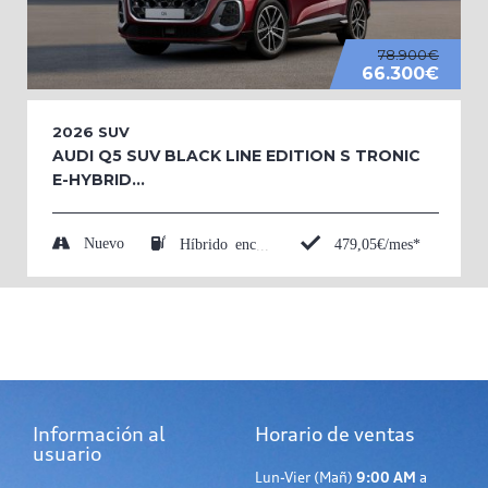
78.900€
66.300€
2026
SUV
AUDI Q5 SUV BLACK LINE EDITION S TRONIC
E-HYBRID...
Nuevo
479,05€/mes*
Híbrido enchufable (Eléctrico/Gasolina)
Información al
Horario de ventas
usuario
Lun-Vier (Mañ)
9:00 AM
a