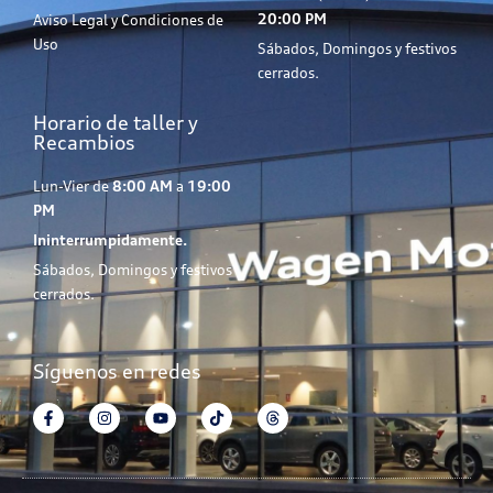
20:00 PM
Aviso Legal y Condiciones de
Uso
Sábados, Domingos y festivos
cerrados.
Horario de taller y
Recambios
Lun-Vier de
8:00 AM
a
19:00
PM
Ininterrumpidamente.
Sábados, Domingos y festivos
cerrados.
Síguenos en redes