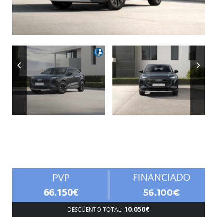
Autonomía
FINANCIADO
PVP
66.150€
56.100€
10.050€
DESCUENTO TOTAL: