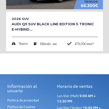
78.900€
66.300€
2026
SUV
AUDI Q5 SUV BLACK LINE EDITION S TRONIC
E-HYBRID...
Nuevo
479,05€/mes*
Híbrido enchufable (Eléctrico/Gasolina)
Información al
Horario de ventas
usuario
Lun-Vier (Mañ)
9:00 AM
a
Política de privacidad
13:30 PM
Política de Cookies
Lun-Vier (Tardes)
16:00 PM
a