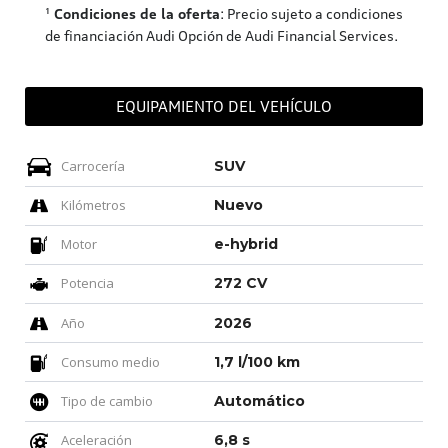
¹
Condiciones de la oferta
: Precio sujeto a condiciones
de financiación Audi Opción de Audi Financial Services.
EQUIPAMIENTO DEL VEHÍCULO
Carrocería
SUV
Kilómetros
Nuevo
Motor
e-hybrid
Potencia
272 CV
Año
2026
Consumo medio
1,7 l/100 km
Tipo de cambio
Automático
Aceleración
6,8 s