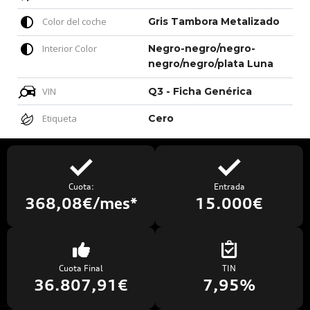
Color del coche
Gris Tambora Metalizado
Interior Color
Negro-negro/negro-
negro/negro/plata Luna
VIN
Q3 - Ficha Genérica
Etiqueta
Cero
Cuota:
Entrada
368,08€/mes*
15.000€
Cuota Final
TIN
36.807,91€
7,95%