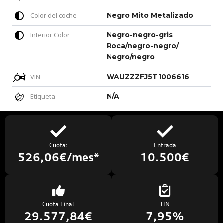
Color del coche
Negro Mito Metalizado
Interior Color
Negro-negro-gris
Roca/negro-negro/
Negro/negro
VIN
WAUZZZFJ5T1006616
Etiqueta
N/A
Cuota:
Entrada
526,06€/mes*
10.500€
Cuota Final
TIN
29.577,84€
7,95%