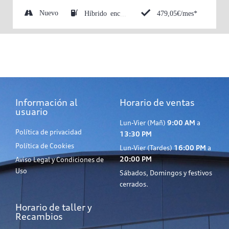
Nuevo
479,05€/mes*
Híbrido enchufable (Eléctrico/Gasolina)
Información al
Horario de ventas
usuario
Lun-Vier (Mañ)
9:00 AM
a
Política de privacidad
13:30 PM
Política de Cookies
Lun-Vier (Tardes)
16:00 PM
a
20:00 PM
Aviso Legal y Condiciones de
Uso
Sábados, Domingos y festivos
cerrados.
Horario de taller y
Recambios