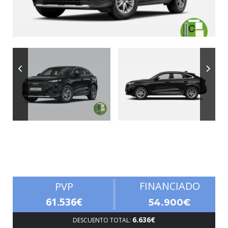
Autonomía
FINANCIADO
PVP
61.536€
54.900€
6.636€
DESCUENTO TOTAL: