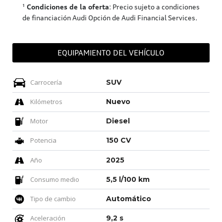
¹
Condiciones de la oferta
: Precio sujeto a condiciones
de financiación Audi Opción de Audi Financial Services.
EQUIPAMIENTO DEL VEHÍCULO
Carrocería
SUV
Kilómetros
Nuevo
Motor
Diesel
Potencia
150 CV
Año
2025
Consumo medio
5,5 l/100 km
Tipo de cambio
Automático
Aceleración
9,2 s