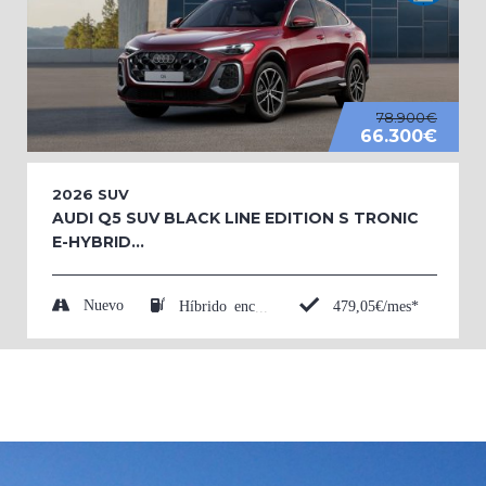
78.900€
66.300€
2026
SUV
AUDI Q5 SUV BLACK LINE EDITION S TRONIC
E-HYBRID...
Nuevo
479,05€/mes*
Híbrido enchufable (Eléctrico/Gasolina)