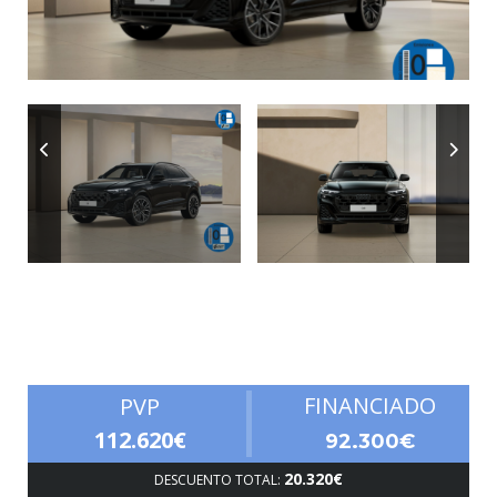
Autonomía
FINANCIADO
PVP
112.620€
92.300€
20.320€
DESCUENTO TOTAL: