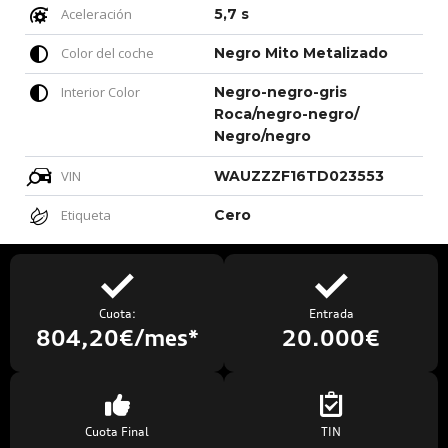
Aceleración
5,7 s
Color del coche
Negro Mito Metalizado
Interior Color
Negro-negro-gris
Roca/negro-negro/
Negro/negro
VIN
WAUZZZF16TD023553
Etiqueta
Cero
Cuota:
Entrada
804,20€/mes*
20.000€
Cuota Final
TIN