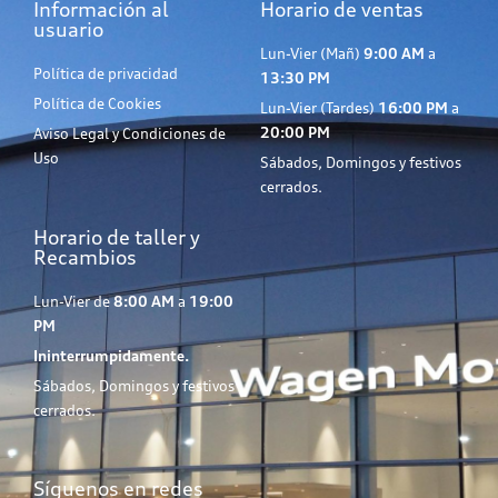
Información al
Horario de ventas
usuario
Lun-Vier (Mañ)
9:00 AM
a
Política de privacidad
13:30 PM
Política de Cookies
Lun-Vier (Tardes)
16:00 PM
a
20:00 PM
Aviso Legal y Condiciones de
Uso
Sábados, Domingos y festivos
cerrados.
Horario de taller y
Recambios
Lun-Vier de
8:00 AM
a
19:00
PM
Ininterrumpidamente.
Sábados, Domingos y festivos
cerrados.
Síguenos en redes