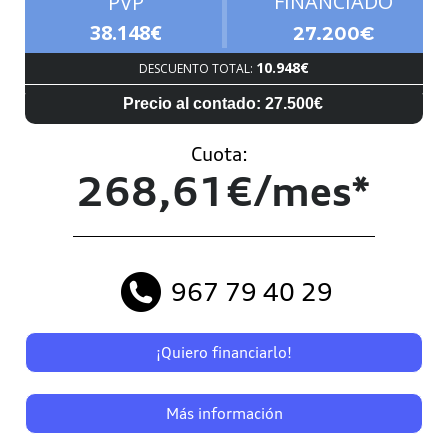
FINANCIADO
PVP
38.148€
27.200€
10.948€
DESCUENTO TOTAL:
Precio al contado: 27.500€
Cuota:
268,61€/mes*
967 79 40 29
¡Quiero financiarlo!
Más información