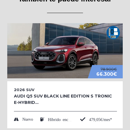
78.900€
66.300€
2026
SUV
AUDI Q5 SUV BLACK LINE EDITION S TRONIC
E-HYBRID...
Nuevo
479,05€/mes*
Híbrido enchufable (Eléctrico/Gasolina)