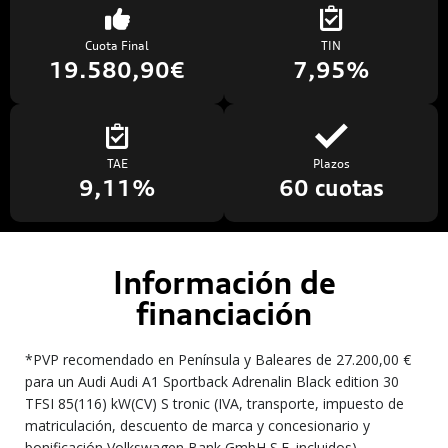
Cuota Final
TIN
19.580,90€
7,95%
TAE
Plazos
9,11%
60 cuotas
Información de
financiación
*PVP recomendado en Península y Baleares de 27.200,00 €
para un Audi Audi A1 Sportback Adrenalin Black edition 30
TFSI 85(116) kW(CV) S tronic (IVA, transporte, impuesto de
matriculación, descuento de marca y concesionario y
bonificación Volkswagen Bank GmbH S.E. incluidos),