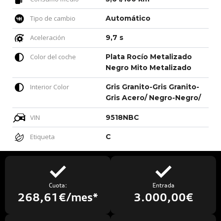
Tipo de cambio
Automático
Aceleración
9,7 s
Color del coche
Plata Rocío Metalizado
Negro Mito Metalizado
Interior Color
Gris Granito-Gris Granito-
Gris Acero/ Negro-Negro/
VIN
9518NBC
Etiqueta
C
Cuota:
Entrada
268,61€/mes*
3.000,00€