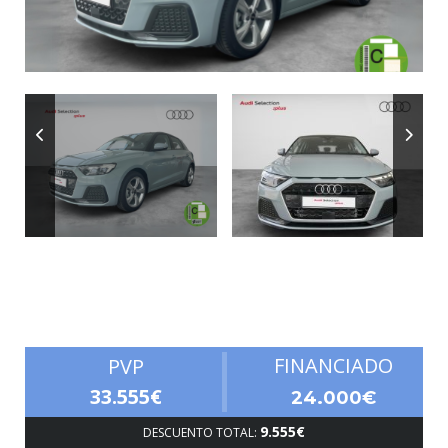
Autonomía
FINANCIADO
PVP
33.555€
24.000€
9.555€
DESCUENTO TOTAL: