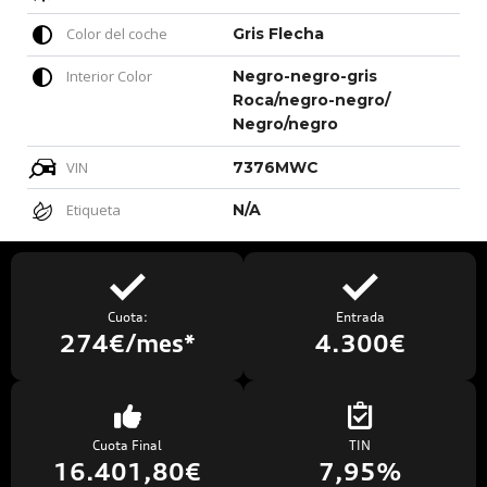
Color del coche
Gris Flecha
Interior Color
Negro-negro-gris
Roca/negro-negro/
Negro/negro
VIN
7376MWC
Etiqueta
N/A
Cuota:
Entrada
274€/mes*
4.300€
Cuota Final
TIN
16.401,80€
7,95%