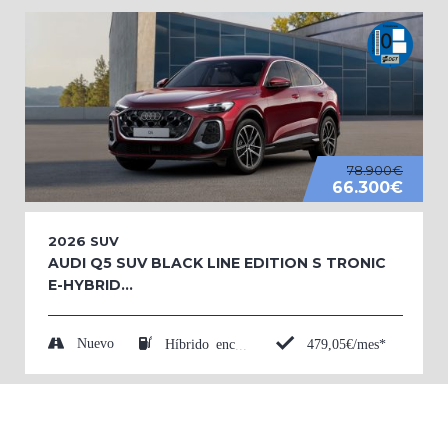
78.900€
66.300€
2026
SUV
AUDI Q5 SUV BLACK LINE EDITION S TRONIC
E-HYBRID...
Nuevo
479,05€/mes*
Híbrido enchufable (Eléctrico/Gasolina)