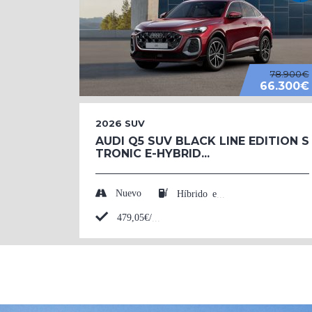
78.900€
66.300€
2026
SUV
AUDI Q5 SUV BLACK LINE EDITION S
TRONIC E-HYBRID...
Nuevo
Híbrido enchufable (Eléctrico/Gasolina)
479,05€/mes*