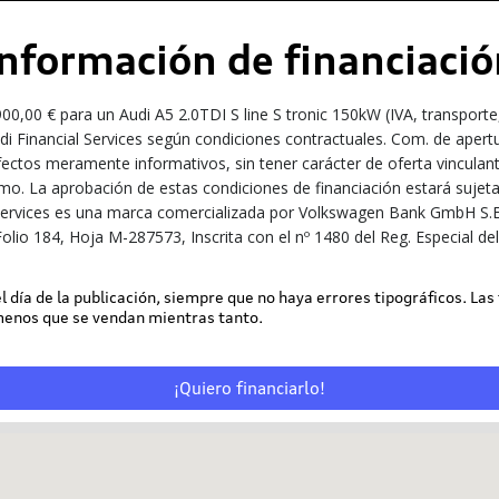
Información de financiació
,00 € para un Audi A5 2.0TDI S line S tronic 150kW (IVA, transport
udi Financial Services según condiciones contractuales. Com. de apertu
ectos meramente informativos, sin tener carácter de oferta vinculante 
mo. La aprobación de estas condiciones de financiación estará sujeta 
al Services es una marca comercializada por Volkswagen Bank GmbH S.E
olio 184, Hoja M-287573, Inscrita con el nº 1480 del Reg. Especial d
 el día de la publicación, siempre que no haya errores tipográficos. Las
 menos que se vendan mientras tanto.
¡Quiero financiarlo!