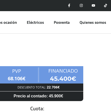
s ocasión
Eléctricos
Posventa
Quienes somos
FINANCIADO
PVP
68.106€
45.400€
22.706€
DESCUENTO TOTAL:
Precio al contado: 45.900€
Cuota: