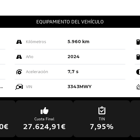
EQUIPAMIENTO DEL VEHÍCULO
Kilómetros
5.960 km
Año
2024
Aceleración
7,7 s
eige Cardamomo/ Negro-negro/negro/negro
VIN
3343MWY
Cuota Final
TIN
0€
27.624,91€
7,95%