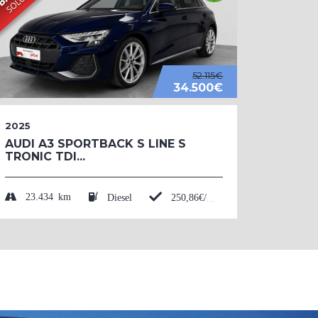
52.115€
34.500€
2025
2026
AUDI A3 SPORTBACK S LINE S
AUDI 
TRONIC TDI...
BLACK
TFSI....
23.434 km
Diesel
250,86€/mes*
50 