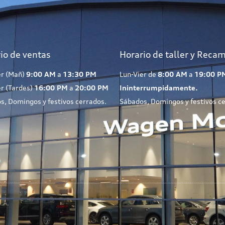
io de ventas
Horario de taller y Reca
er (Mañ)
9:00 AM
a
13:30 PM
Lun-Vier de
8:00 AM
a
19:00 P
er (Tardes)
16:00 PM
a
20:00 PM
Ininterrumpidamente.
s, Domingos y festivos cerrados.
Sábados, Domingos y festivos c
.A.