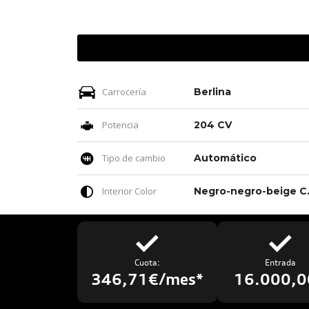
Carrocería
Berlina
Potencia
204 CV
Tipo de cambio
Automático
Interior Color
Negro-negro-b
Cuota:
Entrada
346,71€/mes*
16.000,0