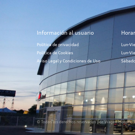
Información al usuario
Horar
Política de privacidad
Lun-Vi
Política de Cookies
Lun-Vi
Aviso Legal y Condiciones de Uso
Sábado
© Todos los derechos reservados por Wagen Motors, S