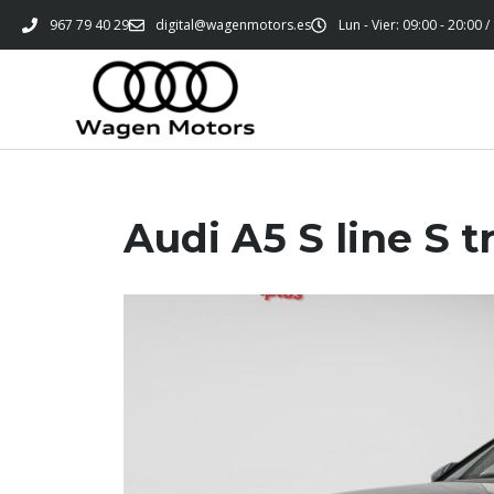
967 79 40 29
digital@wagenmotors.es
Lun - Vier: 09:00 - 20:00 /
Audi A5 S line S t