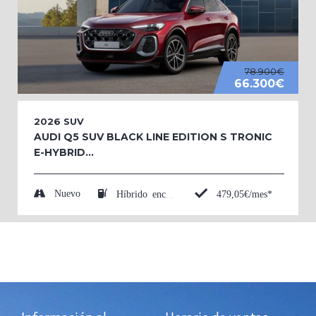
78.900€
66.300€
2026
SUV
AUDI Q5 SUV BLACK LINE EDITION S TRONIC
E-HYBRID...
Nuevo
479,05€/mes*
Híbrido enchufable (Eléctrico/Gasolina)