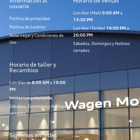
Información al
Horario de ventas
usuario
Lun-Vier (Mañ)
9:00 AM
a
Política de privacidad
13:30 PM
Política de Cookies
Lun-Vier (Tardes)
16:00 PM
a
20:00 PM
Aviso Legal y Condiciones de
Uso
Sábados, Domingos y festivos
cerrados.
Horario de taller y
Recambios
Lun-Vier de
8:00 AM
a
19:00
PM
Ininterrumpidamente.
Sábados, Domingos y festivos
cerrados.
Síguenos en redes