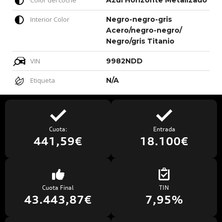
Color del coche
Azul Horizonte Metalizado
Interior Color
Negro-negro-gris
Acero/negro-negro/
Negro/gris Titanio
VIN
9982NDD
Etiqueta
N/A
Cuota:
Entrada
441,59€
18.100€
Cuota Final
TIN
43.443,87€
7,95%