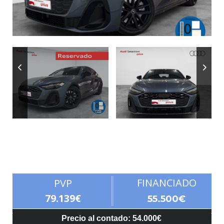
Autonomía
FINANCIADO
PVP
79.139€
55.500€
Precio al contado: 54.000€