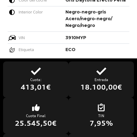
Color del coche
Gris Daytona Efecto Perla
Interior Color
Negro-negro-gris
Acero/negro-negro/
Negro/negro
VIN
3910MYP
Etiqueta
ECO
Cuota:
Entrada
413,01€
18.100,00€
Cuota Final
TIN
25.545,50€
7,95%