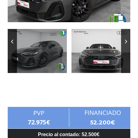
Autonomía
FINANCIADO
PVP
72.975€
52.200€
Precio al contado: 52.500€