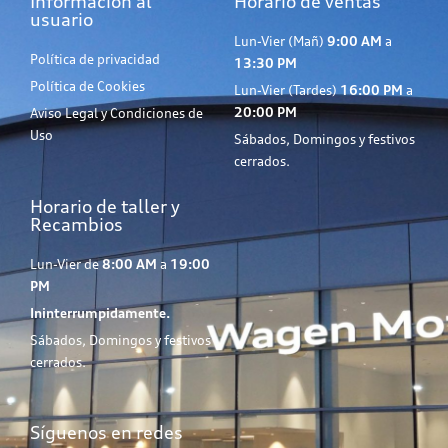
Información al
Horario de ventas
usuario
Lun-Vier (Mañ)
9:00 AM
a
Política de privacidad
13:30 PM
Política de Cookies
Lun-Vier (Tardes)
16:00 PM
a
20:00 PM
Aviso Legal y Condiciones de
Uso
Sábados, Domingos y festivos
cerrados.
Horario de taller y
Recambios
Lun-Vier de
8:00 AM
a
19:00
PM
Ininterrumpidamente.
Sábados, Domingos y festivos
cerrados.
Síguenos en redes