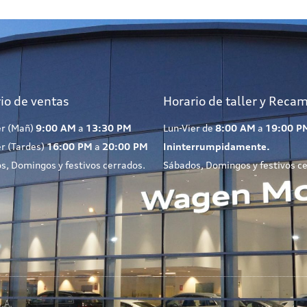
io de ventas
Horario de taller y Reca
er (Mañ)
9:00 AM
a
13:30 PM
Lun-Vier de
8:00 AM
a
19:00 P
er (Tardes)
16:00 PM
a
20:00 PM
Ininterrumpidamente.
s, Domingos y festivos cerrados.
Sábados, Domingos y festivos c
.A.