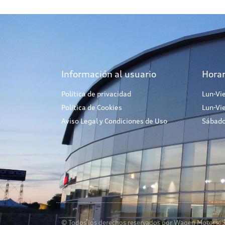
Información al usuario
Horar
Política de privacidad
Lun-Vi
Política de Cookies
Lun-Vi
Aviso Legal y Condiciones de Uso
Sábado
© Todos los derechos reservados por Wagen Motors, S