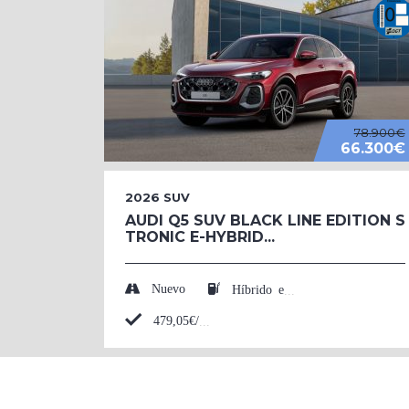
78.900€
66.300€
2026
SUV
AUDI Q5 SUV BLACK LINE EDITION S
TRONIC E-HYBRID...
Nuevo
Híbrido enchufable (Eléctrico/Gasolina)
479,05€/mes*