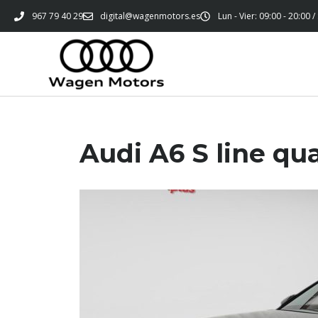
967 79 40 29
digital@wagenmotors.es
Lun - Vier: 09:00 - 20:00 /
Audi A6 S line qua