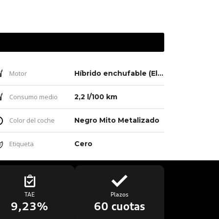
Motor
Híbrido enchufable (Eléctrico/Gasolina)
Consumo medio
2,2 l/100 km
Color del coche
Negro Mito Metalizado
Etiqueta
Cero
TAE
Plazos
9,23%
60 cuotas