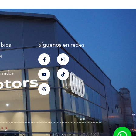
mbios
Síguenos en redes
M
errados.
Audi Wagen Motors, S.A. 2026