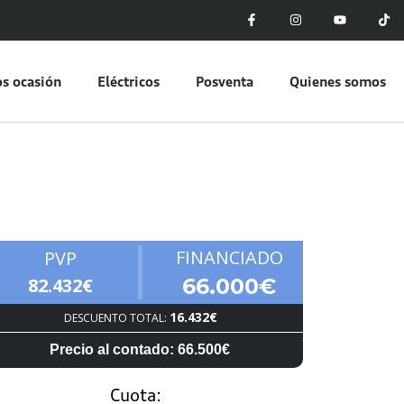
s ocasión
Eléctricos
Posventa
Quienes somos
FINANCIADO
PVP
82.432€
66.000€
16.432€
DESCUENTO TOTAL:
Precio al contado: 66.500€
Cuota: