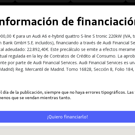
Información de financiació
,00 € para un Audi A6 e-hybrid quattro S-line S tronic 220kW (IVA, 
 Bank GmbH S.E. incluidos), financiando a través de Audi Financial S
tal adeudado: 22.892,40€. Este precálculo se emite a efectos meramen
ractual regulada en la ley de Contratos de Crédito al Consumo. La apro
iente por parte de Audi Financial Services. Audi Financial Services e
Madrid) Reg. Mercantil de Madrid. Tomo 16828, Sección 8, Folio 184, 
9
 el día de la publicación, siempre que no haya errores tipográficos. Las
 menos que se vendan mientras tanto.
¡Quiero financiarlo!