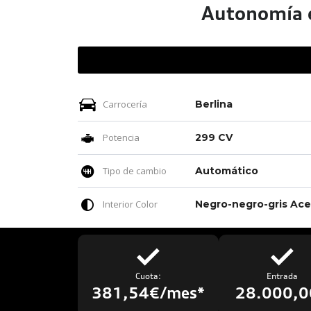
Autonomía e
Carrocería
Berlina
Potencia
299 CV
Tipo de cambio
Automático
Interior Color
Cuota:
Entrada
381,54€/mes*
28.000,0