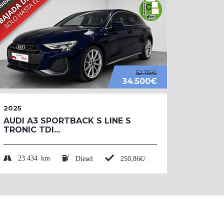
52.115€
34.500€
2025
2026
AUDI A3 SPORTBACK S LINE S
AUDI 
TRONIC TDI...
BLACK
TFSI....
23.434 km
Diesel
250,86€/mes*
50 