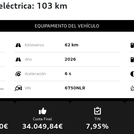
léctrica: 103 km
EQUIPAMIENTO DEL VEHÍCULO
Kilómetros
62 km
Año
2026
Aceleración
6 s
Negro-negro-gris Acero/negro-negro/ Negro/gris Titanio
VIN
6750NLR
Cuota Final
TIN
0€
34.049,84€
7,95%