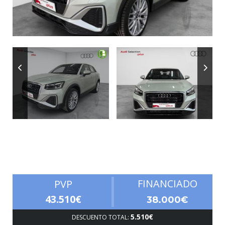
Autonomía
FINANCIADO
PVP
43.510€
38.000€
5.510€
DESCUENTO TOTAL: