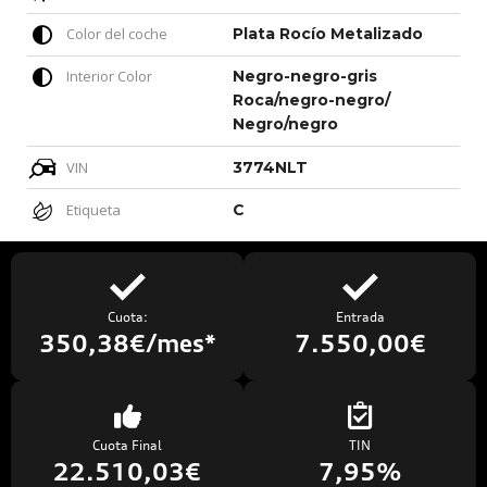
Color del coche
Plata Rocío Metalizado
Interior Color
Negro-negro-gris
Roca/negro-negro/
Negro/negro
VIN
3774NLT
Etiqueta
C
Cuota:
Entrada
350,38€/mes*
7.550,00€
Cuota Final
TIN
22.510,03€
7,95%