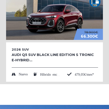
78.900€
66.300€
2026
SUV
AUDI Q5 SUV BLACK LINE EDITION S TRONIC
E-HYBRID...
Nuevo
479,05€/mes*
Híbrido enchufable (Eléctrico/Gasolina)