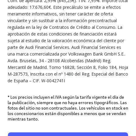
Com. de apertura: 2,95% (845,25€). TIN: 7,95%. Importe total
adeudado: 17.676,60€. Este precálculo se emite a efectos
meramente informativos, sin tener carácter de oferta
vinculante y sin sustituir a la información precontractual
regulada en la ley de Contratos de Crédito al Consumo. La
aprobación de estas condiciones de financiación estará
sujeta al estudio de la valoración económica del cliente por
parte de Audi Financial Services. Audi Financial Services es
una marca comercializada por Volkswagen Bank GmbH S.E..
Avda. Bruselas, 34 - 28108 Alcobendas (Madrid) Reg.
Mercantil de Madrid. Tomo 16828, Sección 8, Folio 184, Hoja
M-287573, Inscrita con el nº 1480 del Reg. Especial del Banco
de España – CIF. W-0042741I
* Los precios incluyen el IVA según la tarifa vigente el día de
la publicación, siempre que no haya errores tipográficos. Las
fotos del sitio no son contractuales. Los vehículos en stock en
los concesionarios están disponibles a menos que se vendan
mientras tanto.