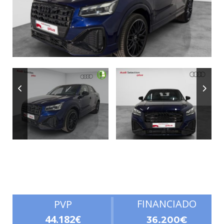
Autonomía
FINANCIADO
PVP
44.182€
36.200€