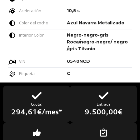
Aceleración
10,5 s
Color del coche
Azul Navarra Metalizado
Interior Color
Negro-negro-gris
Roca/negro-negro/ negro
/gris Titanio
VIN
0540NCD
Etiqueta
C
Cuota:
Entrada
294,61€/mes*
9.500,00€