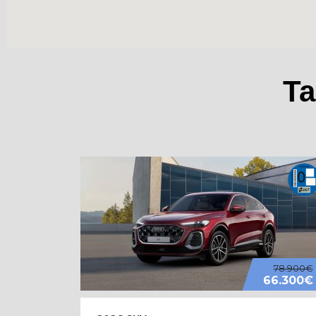
Ta
78.900€
66.300€