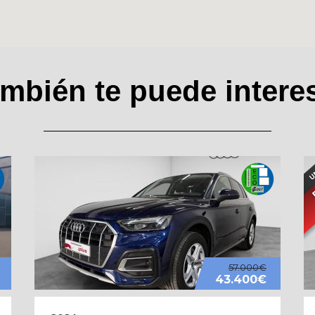
mbién te puede intere
57.000€
43.400€