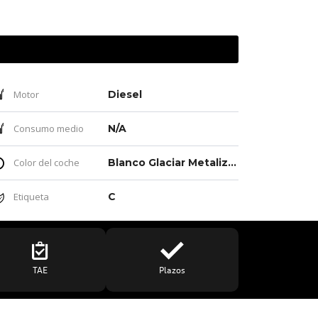
Motor
Diesel
Consumo medio
N/A
Color del coche
Blanco Glaciar Metalizado
Etiqueta
C
TAE
Plazos