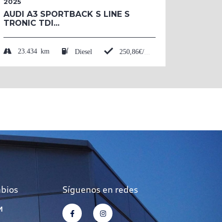
2025
2026
AUDI A3 SPORTBACK S LINE S
AUDI 
TRONIC TDI...
BLACK
TFSI....
23.434 km
Diesel
250,86€/mes*
50 
mbios
Síguenos en redes
M