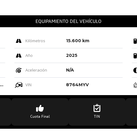
EQUIPAMIENTO DEL VEHÍCULO
Kilómetros
15.600 km
Año
2025
Aceleración
N/A
ro-negro-gris Roca/negro-negro/ Negro/negro
VIN
8764MYV
Cuota Final
TIN