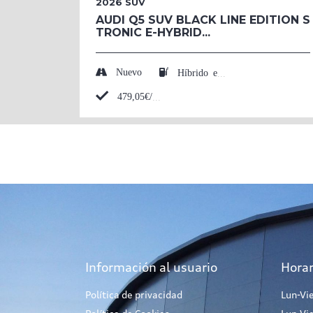
2026
SUV
AUDI Q5 SUV BLACK LINE EDITION S
TRONIC E-HYBRID...
Nuevo
Híbrido enchufable (Eléctrico/Gasolina)
479,05€/mes*
Información al usuario
Horar
Política de privacidad
Lun-Vi