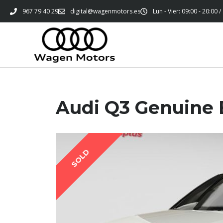
967 79 40 29
digital@wagenmotors.es
Lun - Vier: 09:00 - 20:00 /
Audi Q3 Genuine 
SOLD