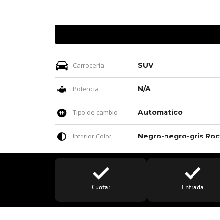
Carrocería
SUV
Potencia
N/A
Tipo de cambio
Automático
Interior Color
Neg
Cuota:
Entrada