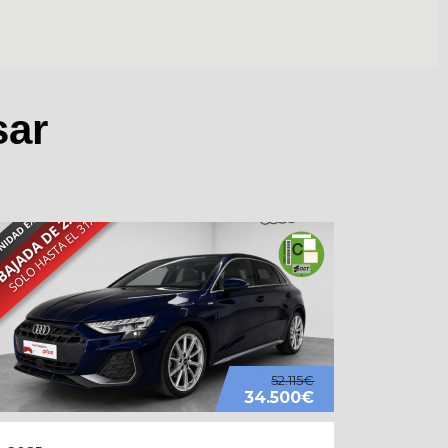
sar
52.115€
34.500€