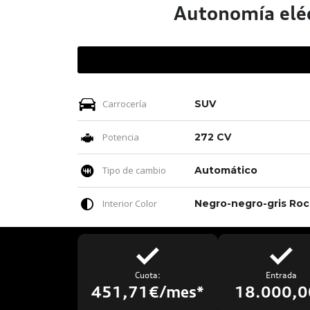
Autonomía elé
Carrocería
SUV
Potencia
272 CV
Tipo de cambio
Automático
Interior Color
Neg
Cuota:
Entrada
451,71€/mes*
18.000,0