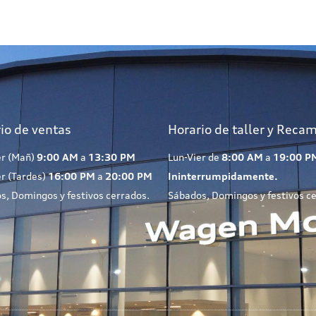
io de ventas
Horario de taller y Reca
er (Mañ)
9:00 AM
a
13:30 PM
Lun-Vier de
8:00 AM
a
19:00 P
er (Tardes)
16:00 PM
a
20:00 PM
Ininterrumpidamente.
s, Domingos y festivos cerrados.
Sábados, Domingos y festivos c