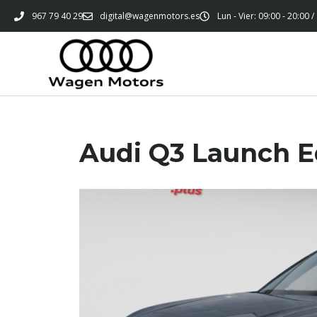
967 79 40 29
digital@wagenmotors.es
Lun - Vier: 09:00 - 20:00 /
Audi Q3 Launch E