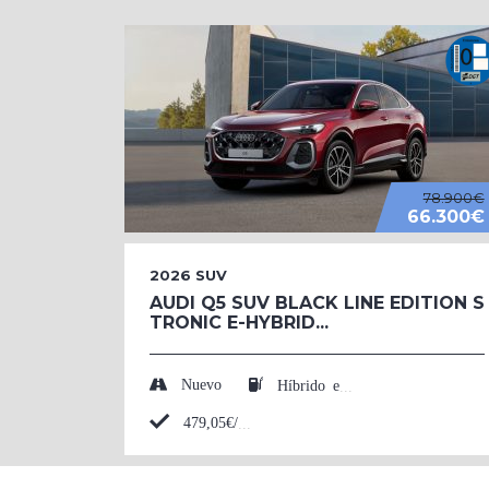
78.900€
66.300€
2026
SUV
AUDI Q5 SUV BLACK LINE EDITION S
TRONIC E-HYBRID...
Nuevo
Híbrido enchufable (Eléctrico/Gasolina)
479,05€/mes*