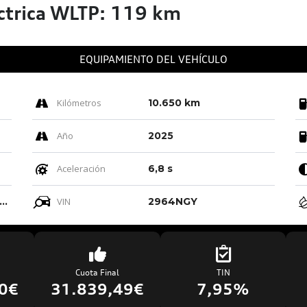
ctrica WLTP: 119 km
EQUIPAMIENTO DEL VEHÍCULO
Kilómetros
10.650 km
Año
2025
Aceleración
6,8 s
ro-negro-gris Roca/negro-negro/ Negro/negro
VIN
2964NGY
Cuota Final
TIN
0€
31.839,49€
7,95%