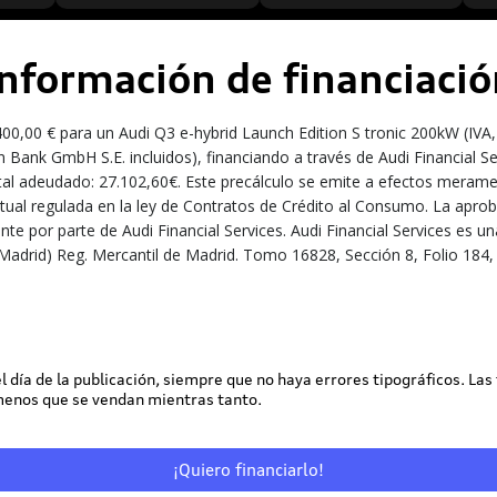
Información de financiació
0,00 € para un Audi Q3 e-hybrid Launch Edition S tronic 200kW (IVA,
 Bank GmbH S.E. incluidos), financiando a través de Audi Financial S
tal adeudado: 27.102,60€. Este precálculo se emite a efectos meramen
ractual regulada en la ley de Contratos de Crédito al Consumo. La apro
iente por parte de Audi Financial Services. Audi Financial Services e
Madrid) Reg. Mercantil de Madrid. Tomo 16828, Sección 8, Folio 184, 
 el día de la publicación, siempre que no haya errores tipográficos. Las
 menos que se vendan mientras tanto.
¡Quiero financiarlo!