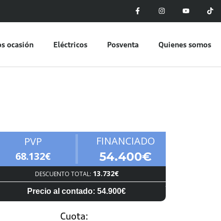
s ocasión
Eléctricos
Posventa
Quienes somos
FINANCIADO
PVP
68.132€
54.400€
13.732€
DESCUENTO TOTAL:
Precio al contado: 54.900€
Cuota: