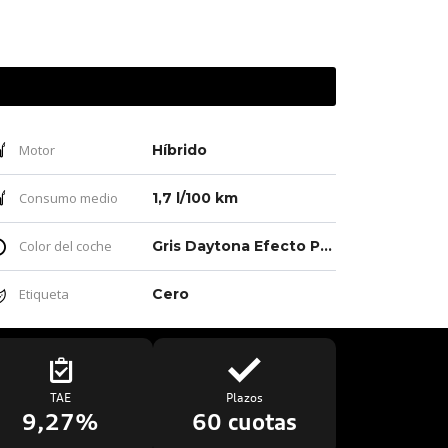
Motor
Híbrido
Consumo medio
1,7 l/100 km
Color del coche
Gris Daytona Efecto Perla
Etiqueta
Cero
TAE
Plazos
9,27%
60 cuotas