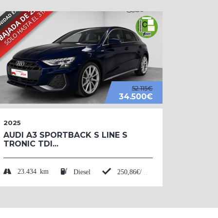
52.115€
34.500€
2025
2026
AUDI A3 SPORTBACK S LINE S
AUDI 
TRONIC TDI...
BLACK
TFSI....
23.434 km
Diesel
250,86€/mes*
50 