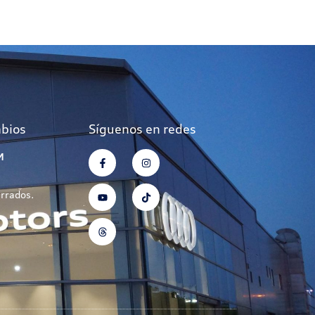
mbios
Síguenos en redes
M
errados.