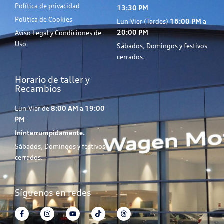
Política de privacidad
13:30 PM
Política de Cookies
Lun-Vier (Tardes)
16:00 PM
a
20:00 PM
Aviso Legal y Condiciones de
Uso
Sábados, Domingos y festivos
cerrados.
Horario de taller y
Recambios
Lun-Vier de
8:00 AM
a
19:00
PM
Ininterrumpidamente.
Sábados, Domingos y festivos
cerrados.
Síguenos en redes