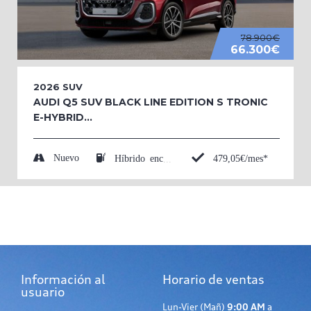
78.900€
66.300€
2026
SUV
AUDI Q5 SUV BLACK LINE EDITION S TRONIC
E-HYBRID...
Nuevo
479,05€/mes*
Híbrido enchufable (Eléctrico/Gasolina)
Información al
Horario de ventas
usuario
Lun-Vier (Mañ)
9:00 AM
a