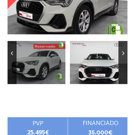
Autonomía
FINANCIADO
PVP
25.495€
35.000€