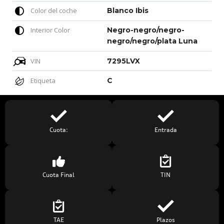
Color del coche
Blanco Ibis
Interior Color
Negro-negro/negro-
negro/negro/plata Luna
VIN
7295LVX
Etiqueta
C
Cuota:
Entrada
Cuota Final
TIN
TAE
Plazos