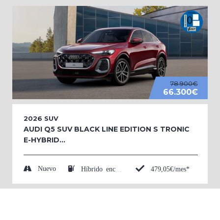
78.900€
66.300€
2026
SUV
AUDI Q5 SUV BLACK LINE EDITION S TRONIC
E-HYBRID...
Nuevo
479,05€/mes*
Híbrido enchufable (Eléctrico/Gasolina)