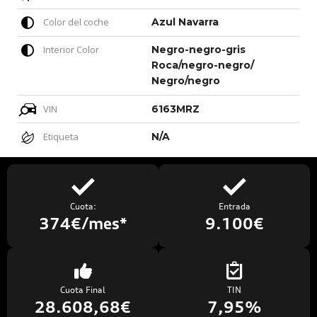
Color del coche
Azul Navarra
Interior Color
Negro-negro-gris
Roca/negro-negro/
Negro/negro
VIN
6163MRZ
Etiqueta
N/A
Cuota:
Entrada
374€/mes*
9.100€
Cuota Final
TIN
28.608,68€
7,95%