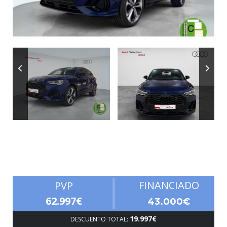
Autonomía
FINANCIADO
PVP
62.997€
43.000€
19.997€
DESCUENTO TOTAL: