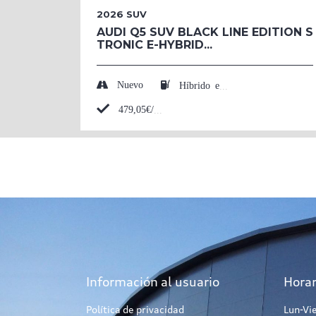
2026
SUV
AUDI Q5 SUV BLACK LINE EDITION S
TRONIC E-HYBRID...
Nuevo
Híbrido enchufable (Eléctrico/Gasolina)
479,05€/mes*
Información al usuario
Horar
Política de privacidad
Lun-Vi