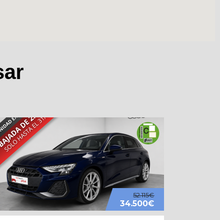
sar
52.115€
34.500€