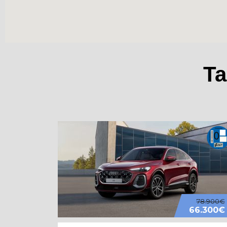
Ta
78.900€
66.300€