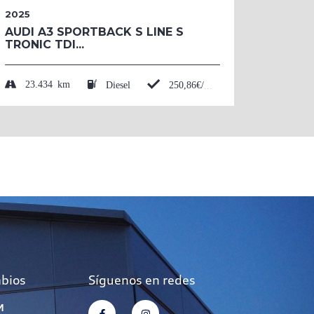
2025
2026
AUDI A3 SPORTBACK S LINE S
AUDI 
TRONIC TDI...
BLACK
TFSI....
23.434 km
Diesel
250,86€/mes*
50 
mbios
Síguenos en redes
M