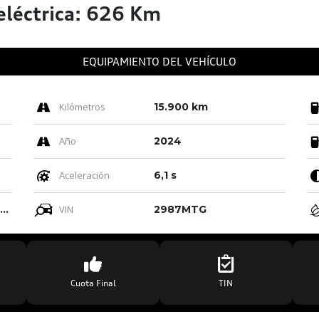
léctrica: 626 Km
EQUIPAMIENTO DEL VEHÍCULO
Kilómetros
15.900 km
Año
2024
Aceleración
6,1 s
Negro-negro-gris Acero/negro-negro/ Negro/gris Titanio
VIN
2987MTG
Cuota Final
TIN