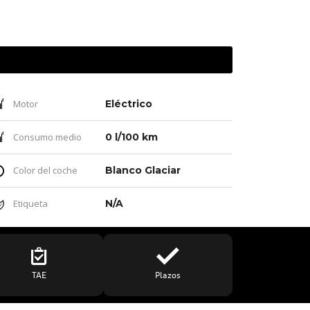
Motor
Eléctrico
Consumo medio
0 l/100 km
Color del coche
Blanco Glaciar
Etiqueta
N/A
TAE
Plazos