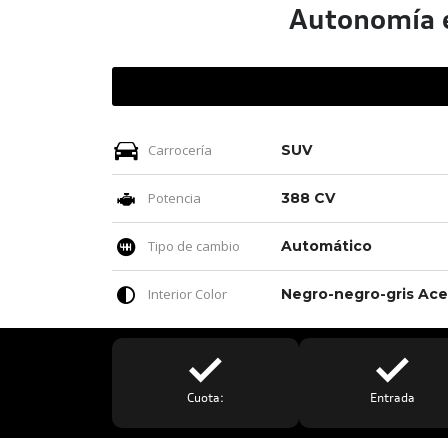
Autonomía e
Carrocería
SUV
Potencia
388 CV
Tipo de cambio
Automático
Interior Color
Cuota:
Entrada