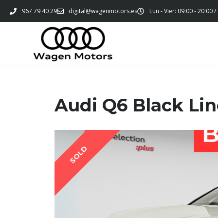
967 79 40 29
digital@wagenmotors.es
Lun - Vier: 09:00 - 20:00 /
Audi Q6 Black Lin
SOLD