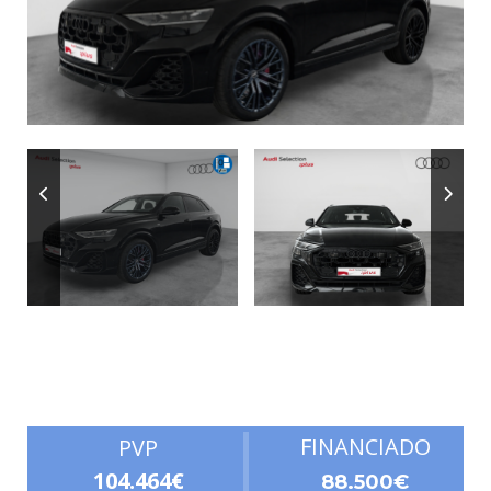
Autonomía
FINANCIADO
PVP
104.464€
88.500€