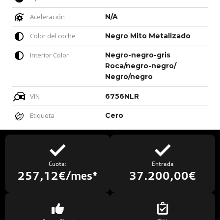
Aceleración
N/A
Color del coche
Negro Mito Metalizado
Interior Color
Negro-negro-gris
Roca/negro-negro/
Negro/negro
VIN
6756NLR
Etiqueta
Cero
Cuota:
Entrada
257,12€/mes*
37.200,00€