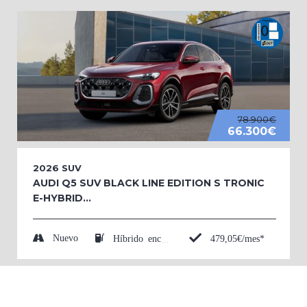
78.900€
66.300€
2026
SUV
AUDI Q5 SUV BLACK LINE EDITION S TRONIC
E-HYBRID...
Nuevo
479,05€/mes*
Híbrido enchufable (Eléctrico/Gasolina)