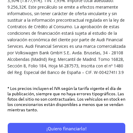
3,50% (1.877,91€). TIN: 7,95%. Importe total adeudado:
9.256,32€. Este precálculo se emite a efectos meramente
informativos, sin tener carácter de oferta vinculante y sin
sustituir a la información precontractual regulada en la ley de
Contratos de Crédito al Consumo. La aprobación de estas
condiciones de financiación estará sujeta al estudio de la
valoración económica del cliente por parte de Audi Financial
Services. Audi Financial Services es una marca comercializada
por Volkswagen Bank GmbH S.E.. Avda. Bruselas, 34 - 28108
Alcobendas (Madrid) Reg. Mercantil de Madrid. Tomo 16828,
Sección 8, Folio 184, Hoja M-287573, Inscrita con el nº 1480
del Reg. Especial del Banco de España – CIF. W-0042741I 3.9
* Los precios incluyen el IVA según la tarifa vigente el día de
la publicación, siempre que no haya errores tipográficos. Las
fotos del sitio no son contractuales. Los vehículos en stock en
los concesionarios están disponibles a menos que se vendan
mientras tanto.
¡Quiero financiarlo!