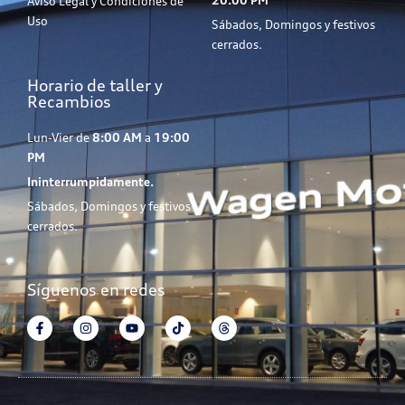
Aviso Legal y Condiciones de
Uso
Sábados, Domingos y festivos
cerrados.
Horario de taller y
Recambios
Lun-Vier de
8:00 AM
a
19:00
PM
Ininterrumpidamente.
Sábados, Domingos y festivos
cerrados.
Síguenos en redes