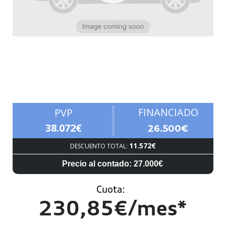
Autonomía
FINANCIADO
PVP
38.072€
26.500€
11.572€
DESCUENTO TOTAL:
Precio al contado: 27.000€
Cuota:
230,85€/mes*