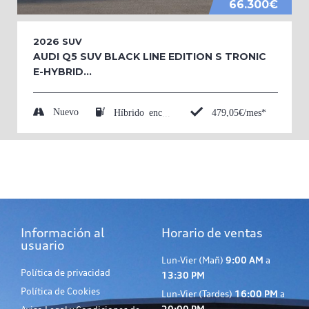
66.300€
2026
SUV
AUDI Q5 SUV BLACK LINE EDITION S TRONIC
E-HYBRID...
Nuevo
479,05€/mes*
Híbrido enchufable (Eléctrico/Gasolina)
Información al
Horario de ventas
usuario
Lun-Vier (Mañ)
9:00 AM
a
Política de privacidad
13:30 PM
Política de Cookies
Lun-Vier (Tardes)
16:00 PM
a
20:00 PM