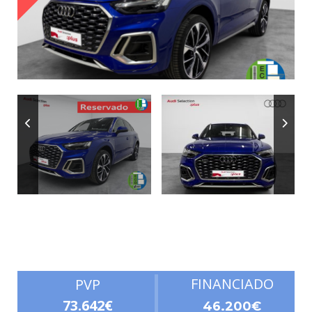
Autonomía
FINANCIADO
PVP
73.642€
46.200€