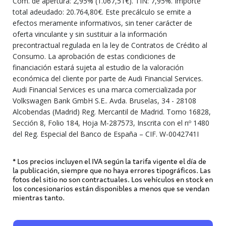
Com. de apertura: 2,95% (1.067,51€). TIN: 7,95%. Importe
total adeudado: 20.764,80€. Este precálculo se emite a
efectos meramente informativos, sin tener carácter de
oferta vinculante y sin sustituir a la información
precontractual regulada en la ley de Contratos de Crédito al
Consumo. La aprobación de estas condiciones de
financiación estará sujeta al estudio de la valoración
económica del cliente por parte de Audi Financial Services.
Audi Financial Services es una marca comercializada por
Volkswagen Bank GmbH S.E.. Avda. Bruselas, 34 - 28108
Alcobendas (Madrid) Reg. Mercantil de Madrid. Tomo 16828,
Sección 8, Folio 184, Hoja M-287573, Inscrita con el nº 1480
del Reg. Especial del Banco de España – CIF. W-0042741I
* Los precios incluyen el IVA según la tarifa vigente el día de
la publicación, siempre que no haya errores tipográficos. Las
fotos del sitio no son contractuales. Los vehículos en stock en
los concesionarios están disponibles a menos que se vendan
mientras tanto.