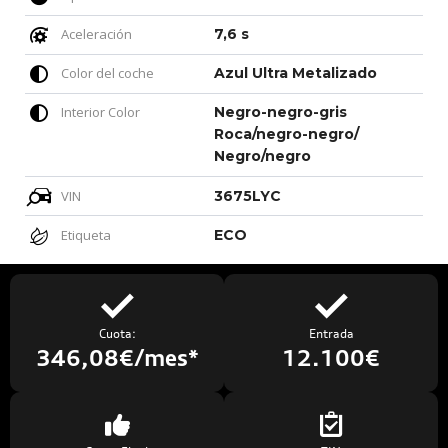
Aceleración
7,6 s
Color del coche
Azul Ultra Metalizado
Interior Color
Negro-negro-gris
Roca/negro-negro/
Negro/negro
VIN
3675LYC
Etiqueta
ECO
Cuota:
Entrada
346,08€/mes*
12.100€