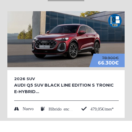
78.900€
66.300€
2026
SUV
AUDI Q5 SUV BLACK LINE EDITION S TRONIC
E-HYBRID...
Nuevo
479,05€/mes*
Híbrido enchufable (Eléctrico/Gasolina)