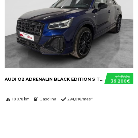
44.182€
AUDI Q2 ADRENALIN BLACK EDITION S TRONIC 35 TFSI
36.200€
18.078 km
Gasolina
294,61€/mes*