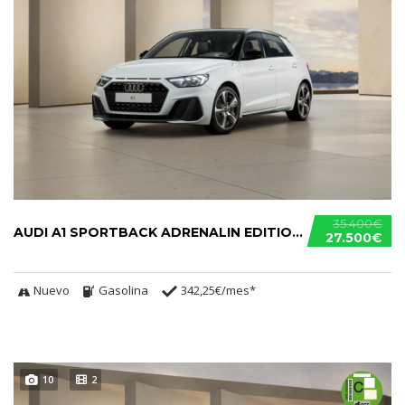
35.400€
AUDI A1 SPORTBACK ADRENALIN EDITION 30 TFSI
27.500€
Nuevo
Gasolina
342,25€/mes*
10
2