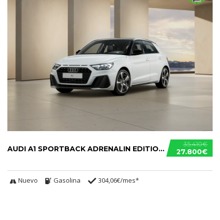
35.410€
AUDI A1 SPORTBACK ADRENALIN EDITION 30 TFSI
27.800€
Nuevo
Gasolina
304,06€/mes*