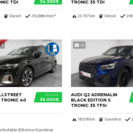
34.500€
ONIC TDI
TRONIC 35 TDI
Diesel
250,86€/mes*
23.767 km
Diesel
290
1
22
ALLSTREET
AUDI Q2 ADRENALIN
55.501€
36.000€
 TRONIC 40
BLACK EDITION S
TRONIC 35 TFSI
18.078 km
Gasolina
nchufable (Eléctrico/Gasolina)