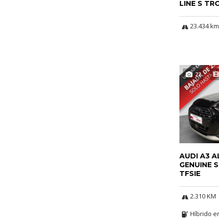
LINE S TR
23.434 km
22
AUDI A3 
GENUINE S
TFSIE
2.310 KM
Híbrido e