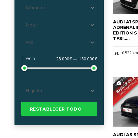
Kilómetros
AUDI A1 
Motor
ADRENALI
EDITION S
TFSI.....
Año
10.522 km
Precio
25.000€ — 130.000€
19
Etiqueta
RESTABLECER TODO
AUDI A3 