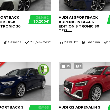
SPORTBACK
AUDI A1 SPORTBACK
38.148€
25.200€
N BLACK
ADRENALIN BLACK
 TRONIC 30
EDITION S TRONIC 30
TFSI.....
Gasolina
235,57€/mes*
28.193 km
Gasolina
15
1
SPORTBACK S
AUDI Q2 ADRENALIN S
52.115€