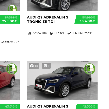
AUDI Q2 ADRENALIN S
37.598€
50.995€
27.500€
33.400€
TRONIC 35 TDI
22.552 km
Diesel
332,66€/mes*
192,56€/mes*
18
1
AUDI Q2 ADRENALIN S
43.510€
42.550€