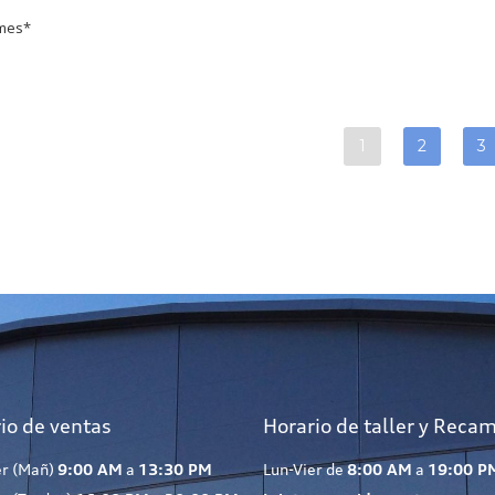
/mes*
1
2
3
io de ventas
Horario de taller y Reca
er (Mañ)
9:00 AM
a
13:30 PM
Lun-Vier de
8:00 AM
a
19:00 P