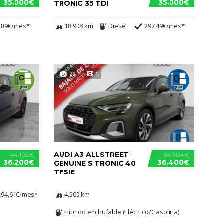
35.000€
35.000€
TRONIC 35 TDI
,89€/mes*
18.908 km
Diesel
297,49€/mes*
20
1
AUDI A3 ALLSTREET
44.182€
54.784€
36.200€
36.400€
GENUINE S TRONIC 40
TFSIE
294,61€/mes*
4.500 km
Híbrido enchufable (Eléctrico/Gasolina)