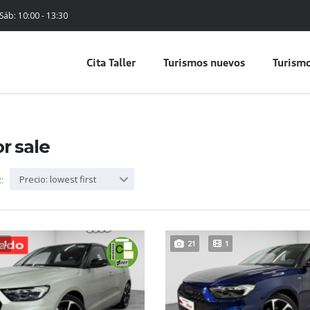
 Sáb: 10:00 - 13:30
Cita Taller
Turismos nuevos
Turismo
or sale
Precio: lowest first
:
1
21
1