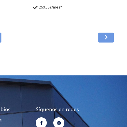
260,53€/mes*
mbios
Síguenos en redes
M