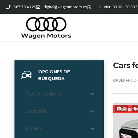
967 79 40 29
digital@wagenmotors.es
Lun - Vier: 09:00 - 20:00 /
Cars f
OPCIONES DE
BÚSQUEDA
ORDENAR POR
Tipos de vehiculos
21
Carrocería
Modelo