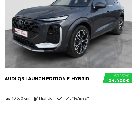
68.132€
AUDI Q3 LAUNCH EDITION E-HYBRID
54.400€
10.650 km
Híbrido
451,71€/mes*