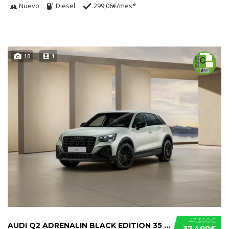
Nuevo
Diesel
299,06€/mes*
10
1
47.300€
AUDI Q2 ADRENALIN BLACK EDITION 35 TFSI
37.400€