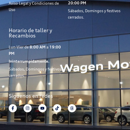
20:00 PM
Aviso Legal y Condiciones de
Uso
Sábados, Domingos y festivos
cerrados.
Horario de taller y
Recambios
Lun-Vier de
8:00 AM
a
19:00
PM
Ininterrumpidamente.
Sábados, Domingos y festivos
cerrados.
Síguenos en redes