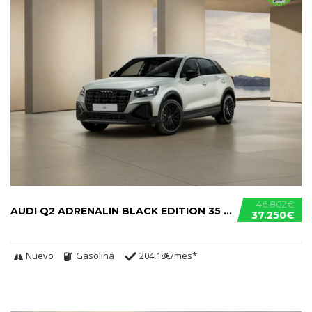
46.802€
AUDI Q2 ADRENALIN BLACK EDITION 35 TFSI
37.250€
Nuevo
Gasolina
204,18€/mes*