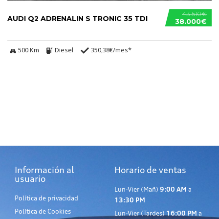
43.510€
AUDI Q2 ADRENALIN S TRONIC 35 TDI
38.000€
500 Km
Diesel
350,38€/mes*
Información al
Horario de ventas
usuario
Lun-Vier (Mañ)
9:00 AM
a
Política de privacidad
13:30 PM
Política de Cookies
Lun-Vier (Tardes)
16:00 PM
a