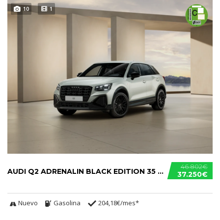
10
1
46.802€
AUDI Q2 ADRENALIN BLACK EDITION 35 TFSI
37.250€
Nuevo
Gasolina
204,18€/mes*