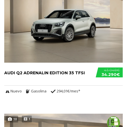
43.048€
AUDI Q2 ADRENALIN EDITION 35 TFSI
34.290€
Nuevo
Gasolina
294,01€/mes*
10
1