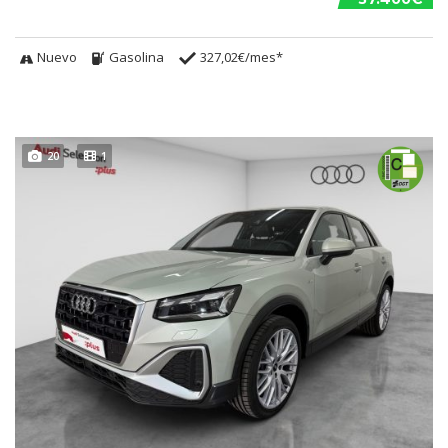
Nuevo
Gasolina
327,02€/mes*
20
1