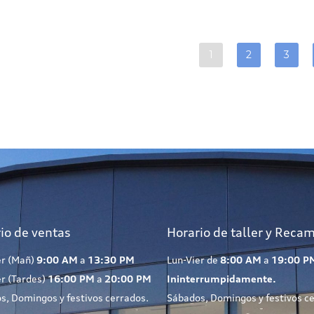
1
2
3
io de ventas
Horario de taller y Reca
er (Mañ)
9:00 AM
a
13:30 PM
Lun-Vier de
8:00 AM
a
19:00 P
er (Tardes)
16:00 PM
a
20:00 PM
Ininterrumpidamente.
s, Domingos y festivos cerrados.
Sábados, Domingos y festivos c