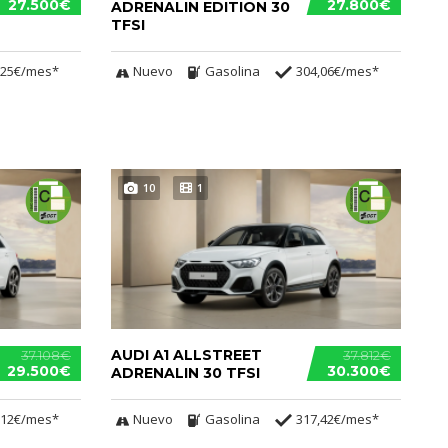
27.500€
27.800€
ADRENALIN EDITION 30
TFSI
,25€/mes*
Nuevo
Gasolina
304,06€/mes*
10
1
AUDI A1 ALLSTREET
37.108€
37.812€
29.500€
30.300€
ADRENALIN 30 TFSI
,12€/mes*
Nuevo
Gasolina
317,42€/mes*