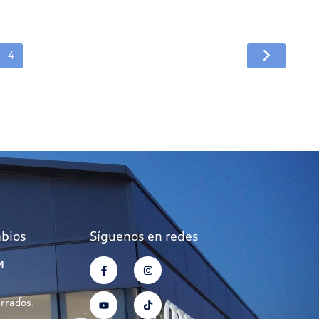
4
mbios
Síguenos en redes
M
errados.