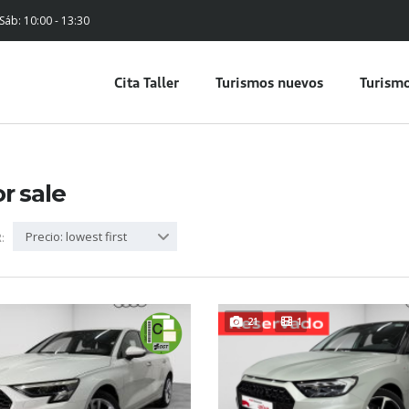
 Sáb: 10:00 - 13:30
Cita Taller
Turismos nuevos
Turismo
or sale
Precio: lowest first
:
21
1