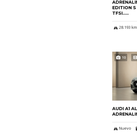
ADRENALI
EDITION S
TFSI.....
28.193 km
10
AUDI A1 A
ADRENALIN
Nuevo