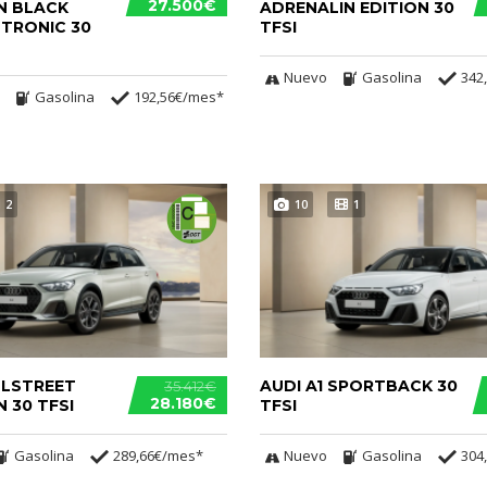
27.500€
N BLACK
ADRENALIN EDITION 30
 TRONIC 30
TFSI
Nuevo
Gasolina
342
Gasolina
192,56€/mes*
2
10
1
LLSTREET
AUDI A1 SPORTBACK 30
35.412€
28.180€
 30 TFSI
TFSI
Gasolina
289,66€/mes*
Nuevo
Gasolina
304