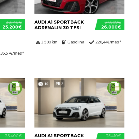
AUDI A1 SPORTBACK
38.148€
37.009€
25.200€
26.000€
ADRENALIN 30 TFSI
3.500 km
Gasolina
220,44€/mes*
235,57€/mes*
10
2
AUDI A1 SPORTBACK
35.400€
35.410€