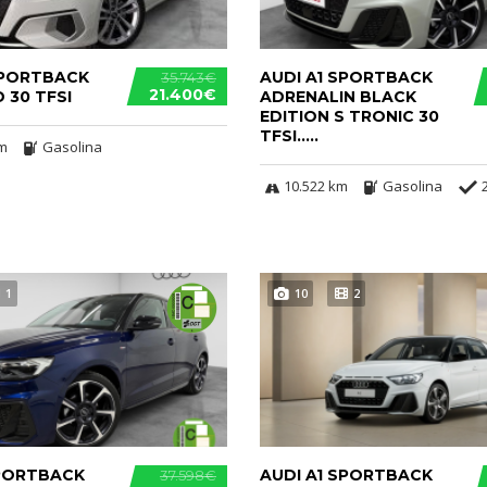
SPORTBACK
AUDI A1 SPORTBACK
35.743€
21.400€
 30 TFSI
ADRENALIN BLACK
EDITION S TRONIC 30
TFSI.....
km
Gasolina
10.522 km
Gasolina
1
10
2
SPORTBACK
AUDI A1 SPORTBACK
37.598€