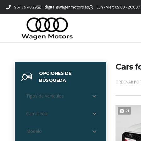
967 79 40 29
digital@wagenmotors.es
Lun - Vier: 09:00 - 20:00 /
Cars f
OPCIONES DE
BÚSQUEDA
ORDENAR POR
Tipos de vehiculos
21
Carrocería
Modelo