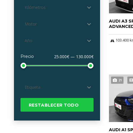
Kilómetros
AUDI A3 
Motor
ADVANCED
103.400 
Año
Precio
25.000€ — 130.000€
21
Etiqueta
RESTABLECER TODO
AUDI A1 