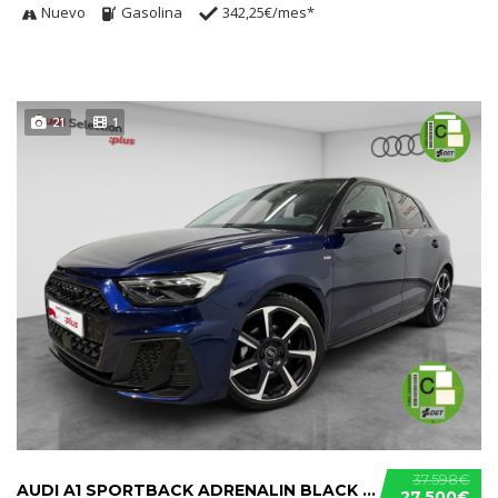
Nuevo
Gasolina
342,25€/mes*
21
1
37.598€
AUDI A1 SPORTBACK ADRENALIN BLACK EDITION S TRONIC 30 TFSI.....
27.500€