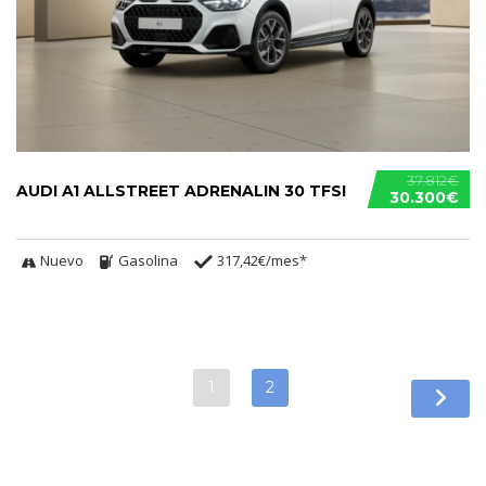
37.812€
AUDI A1 ALLSTREET ADRENALIN 30 TFSI
30.300€
Nuevo
Gasolina
317,42€/mes*
1
2