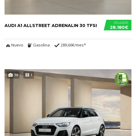
35.412€
AUDI A1 ALLSTREET ADRENALIN 30 TFSI
28.180€
Nuevo
Gasolina
289,66€/mes*
10
1