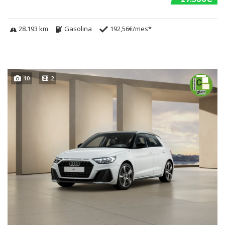
28.193 km
Gasolina
192,56€/mes*
10
2