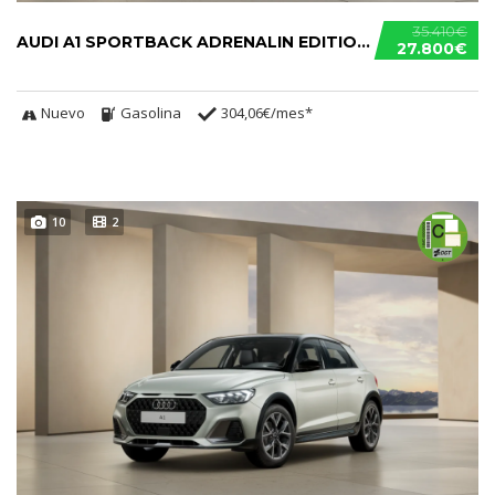
35.410€
AUDI A1 SPORTBACK ADRENALIN EDITION 30 TFSI
27.800€
Nuevo
Gasolina
304,06€/mes*
10
2