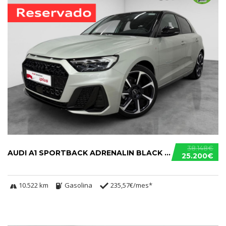
38.148€
AUDI A1 SPORTBACK ADRENALIN BLACK EDITION S TRONIC 30 TFSI.....
25.200€
10.522 km
Gasolina
235,57€/mes*