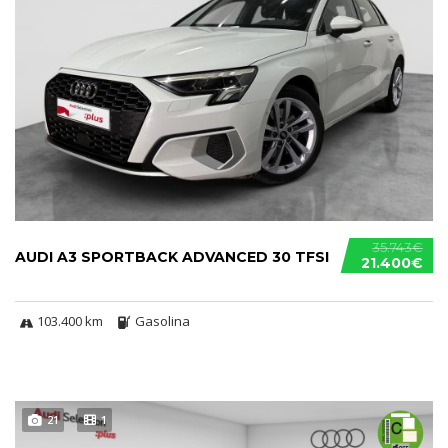
35.743€
AUDI A3 SPORTBACK ADVANCED 30 TFSI
21.400€
103.400 km
Gasolina
21
1