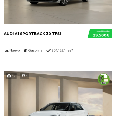
37.108€
AUDI A1 SPORTBACK 30 TFSI
29.500€
Nuevo
Gasolina
304,12€/mes*
10
1