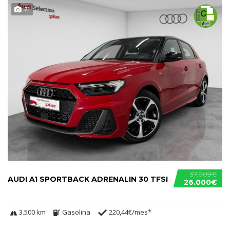
21
37.009€
AUDI A1 SPORTBACK ADRENALIN 30 TFSI
26.000€
3.500 km
Gasolina
220,44€/mes*