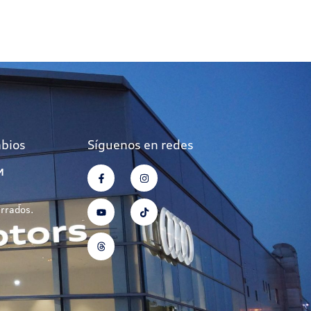
mbios
Síguenos en redes
M
errados.