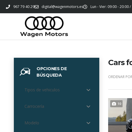
967 79 40 29
digital@wagenmotors.es
Lun - Vier: 09:00 - 20:00 /
Cars f
OPCIONES DE
BÚSQUEDA
ORDENAR POR
Tipos de vehiculos
10
Carrocería
Modelo