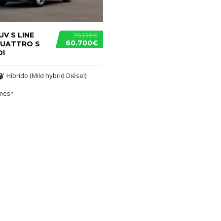
UV S LINE
76.138€
60.700€
QUATTRO S
DI
Híbrido (Mild hybrid Diésel)
/mes*