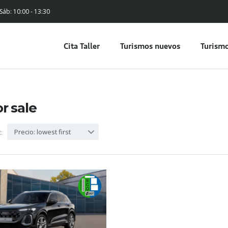
 Sáb: 10:00 - 13:30
Cita Taller
Turismos nuevos
Turismo
or sale
Precio: lowest first
: