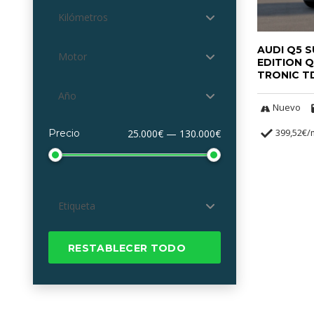
Kilómetros
AUDI Q5 S
Motor
EDITION 
TRONIC T
Año
Nuevo
399,52€
Precio
25.000€ — 130.000€
Etiqueta
RESTABLECER TODO