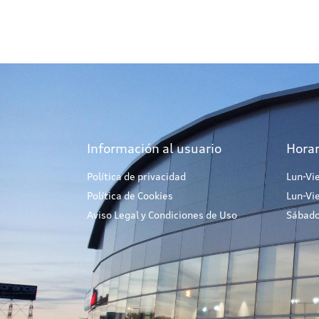
Información al usuario
Horar
Política de privacidad
Lun-Vi
Política de Cookies
Lun-Vi
Aviso Legal y Condiciones de Uso
Sábado