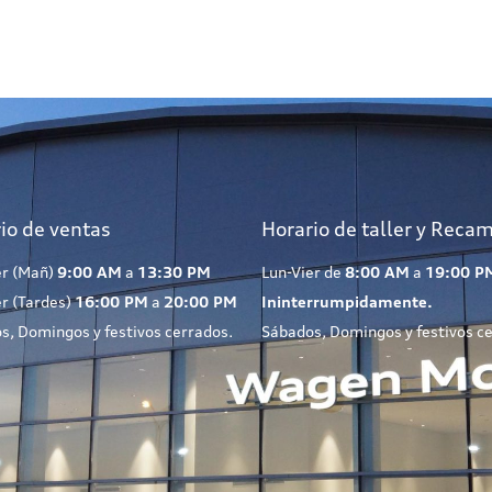
io de ventas
Horario de taller y Reca
er (Mañ)
9:00 AM
a
13:30 PM
Lun-Vier de
8:00 AM
a
19:00 P
er (Tardes)
16:00 PM
a
20:00 PM
Ininterrumpidamente.
s, Domingos y festivos cerrados.
Sábados, Domingos y festivos c