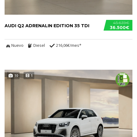
45.639€
AUDI Q2 ADRENALIN EDITION 35 TDI
36.500€
Nuevo
Diesel
216,06€/mes*
10
1