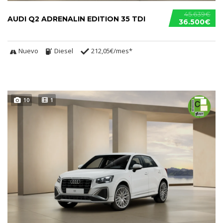
45.639€
AUDI Q2 ADRENALIN EDITION 35 TDI
36.500€
Nuevo
Diesel
212,05€/mes*
10
1