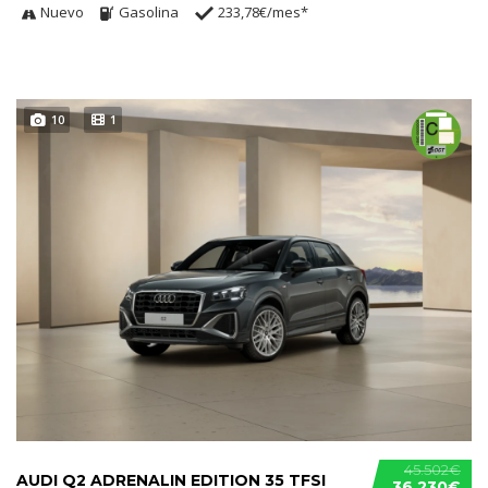
Nuevo
Gasolina
233,78€/mes*
10
1
45.502€
AUDI Q2 ADRENALIN EDITION 35 TFSI
36.230€