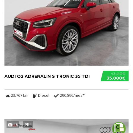
43.510€
AUDI Q2 ADRENALIN S TRONIC 35 TDI
35.000€
23.767 km
Diesel
290,89€/mes*
18
1