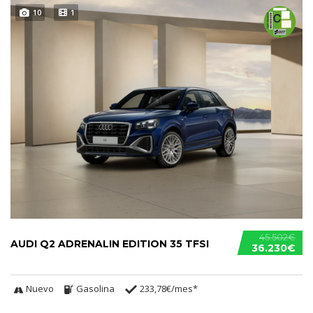
10
1
45.502€
AUDI Q2 ADRENALIN EDITION 35 TFSI
36.230€
Nuevo
Gasolina
233,78€/mes*