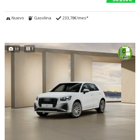
Nuevo
Gasolina
233,78€/mes*
10
1