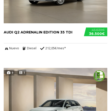
45.639€
AUDI Q2 ADRENALIN EDITION 35 TDI
36.500€
Nuevo
Diesel
212,05€/mes*
9
1