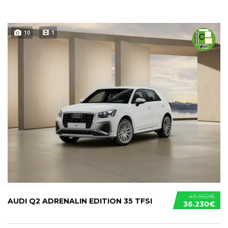
10
1
45.502€
AUDI Q2 ADRENALIN EDITION 35 TFSI
36.230€