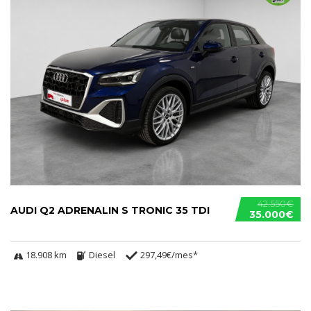
42.550€
AUDI Q2 ADRENALIN S TRONIC 35 TDI
35.000€
18.908 km
Diesel
297,49€/mes*