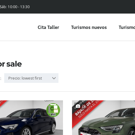
 Sáb: 10:00 - 13:30
Cita Taller
Turismos nuevos
Turismo
or sale
Precio: lowest first
:
22