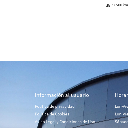
27.500 km
Información al usuario
Horar
Política de privacidad
Lun-Vi
Política de Cookies
Lun-Vi
Aviso Legal y Condiciones de Uso
Sábado