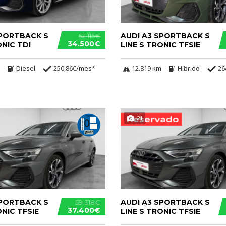
SPORTBACK S
AUDI A3 SPORTBACK S
52.115€
34.500€
ONIC TDI
LINE S TRONIC TFSIE
Diesel
250,86€/mes*
12.819 km
Híbrido
26
21
SPORTBACK S
AUDI A3 SPORTBACK S
59.318€
37.400€
ONIC TFSIE
LINE S TRONIC TFSIE