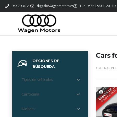
967 79 40 29
digital@wagenmotors.es
Lun - Vier: 09:00 - 20:00 /
Cars f
OPCIONES DE
BÚSQUEDA
ORDENAR POR
Tipos de vehiculos
19
Carrocería
Modelo