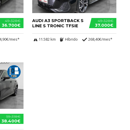
AUDI A3 SPORTBACK S
49.328€
49.328€
36.700€
37.000€
LINE S TRONIC TFSIE
4,90€/mes*
11.582 km
Híbrido
268,40€/mes*
59.318€
38.400€