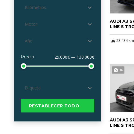
Kilómetros
AUDI A3 
Motor
LINE S TR
23.434 km
Año
Precio
25.000€ — 130.000€
16
Etiqueta
RESTABLECER TODO
AUDI A3 
LINE S TR