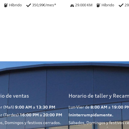
Híbrido
350,99€/mes*
29.000 KM
Híbrido
29
io de ventas
Horario de taller y Reca
er (Mañ)
9:00 AM
a
13:30 PM
Lun-Vier de
8:00 AM
a
19:00 P
er (Tardes)
16:00 PM
a
20:00 PM
Ininterrumpidamente.
s, Domingos y festivos cerrados.
Sábados, Domingos y festivos c