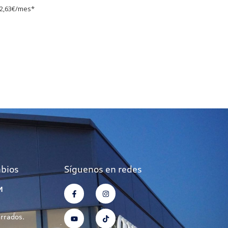
2,63€/mes*
mbios
Síguenos en redes
M
errados.