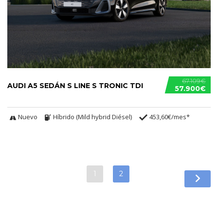
67.109€
AUDI A5 SEDÁN S LINE S TRONIC TDI
57.900€
Nuevo
Híbrido (Mild hybrid Diésel)
453,60€/mes*
1
2