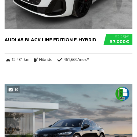
82.251€
AUDI A5 BLACK LINE EDITION E-HYBRID
57.000€
15.431 km
Híbrido
461,66€/mes*
10