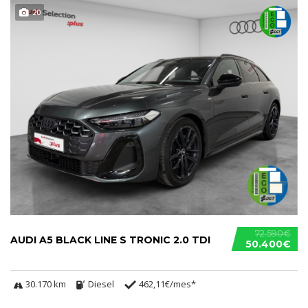
20
72.590€
AUDI A5 BLACK LINE S TRONIC 2.0 TDI
50.400€
30.170 km
Diesel
462,11€/mes*