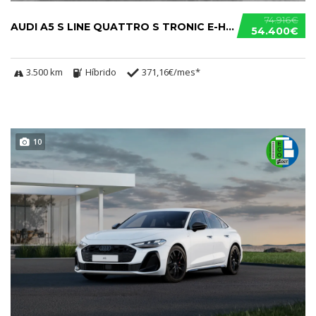
74.916€
AUDI A5 S LINE QUATTRO S TRONIC E-HYBRID
54.400€
3.500 km
Híbrido
371,16€/mes*
10