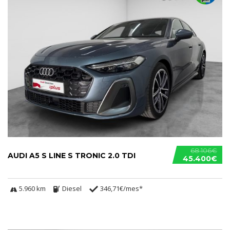
68.106€
AUDI A5 S LINE S TRONIC 2.0 TDI
45.400€
5.960 km
Diesel
346,71€/mes*