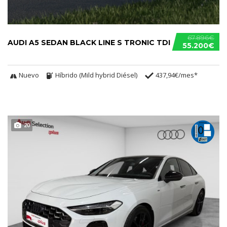
67.896€
AUDI A5 SEDAN BLACK LINE S TRONIC TDI
55.200€
Nuevo
Híbrido (Mild hybrid Diésel)
437,94€/mes*
20