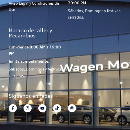
20:00 PM
Aviso Legal y Condiciones de
Uso
Sábados, Domingos y festivos
cerrados.
Horario de taller y
Recambios
Lun-Vier de
8:00 AM
a
19:00
PM
Ininterrumpidamente.
Sábados, Domingos y festivos
cerrados.
Síguenos en redes