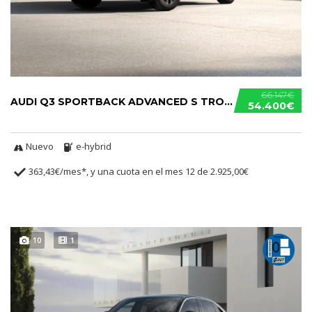
66.147€
AUDI Q3 SPORTBACK ADVANCED S TRONIC E-HYBRID
54.400€
Nuevo
e-hybrid
363,43€/mes*, y una cuota en el mes 12 de 2.925,00€
10
1