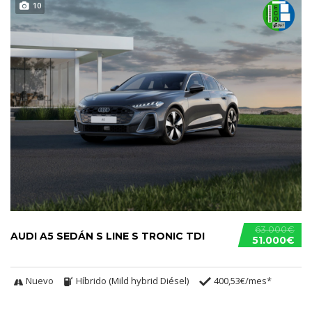
10
63.000€
AUDI A5 SEDÁN S LINE S TRONIC TDI
51.000€
Nuevo
Híbrido (Mild hybrid Diésel)
400,53€/mes*