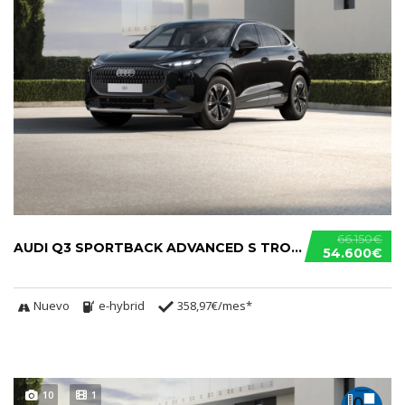
66.150€
AUDI Q3 SPORTBACK ADVANCED S TRONIC E-HYBRID
54.600€
Nuevo
e-hybrid
358,97€/mes*
10
1