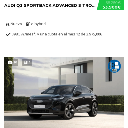
68.250€
AUDI Q3 SPORTBACK ADVANCED S TRONIC E-HYBRID
53.900€
Nuevo
e-hybrid
398,57€/mes*, y una cuota en el mes 12 de 2.975,00€
10
1