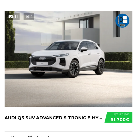
11
1
63.526€
AUDI Q3 SUV ADVANCED S TRONIC E-HYBRID
51.700€