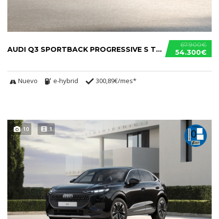
67.900€
AUDI Q3 SPORTBACK PROGRESSIVE S TRONIC E-HYBRID
54.300€
Nuevo
e-hybrid
300,89€/mes*
10
1