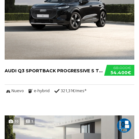
68.000€
AUDI Q3 SPORTBACK PROGRESSIVE S TRONIC E-HYBRID
54.400€
Nuevo
e-hybrid
321,31€/mes*
10
1