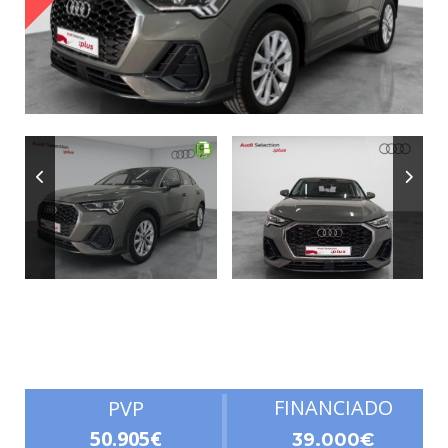
Autonomía
FINANCIADO
PVP
50.905€
39.000€