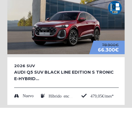
78.900€
66.300€
2026
SUV
AUDI Q5 SUV BLACK LINE EDITION S TRONIC
E-HYBRID...
Nuevo
479,05€/mes*
Híbrido enchufable (Eléctrico/Gasolina)