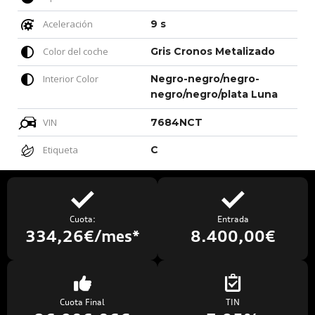
Aceleración
9 s
Color del coche
Gris Cronos Metalizado
Interior Color
Negro-negro/negro-
negro/negro/plata Luna
VIN
7684NCT
Etiqueta
C
Cuota:
Entrada
334,26€/mes*
8.400,00€
Cuota Final
TIN