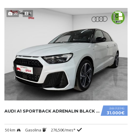
20
1
38.737€
AUDI A1 SPORTBACK ADRENALIN BLACK EDITION S TRONIC 30 TFSI.....
31.000€
50 km
Gasolina
276,50€/mes*