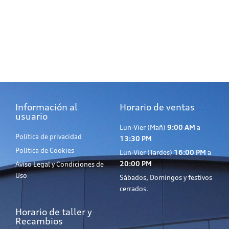
Información al
Horario de ventas
usuario
Lun-Vier (Mañ)
9:00 AM
a
Política de privacidad
13:30 PM
Política de Cookies
Lun-Vier (Tardes)
16:00 PM
a
20:00 PM
Aviso Legal y Condiciones de
Uso
Sábados, Domingos y festivos
cerrados.
Horario de taller y
Recambios