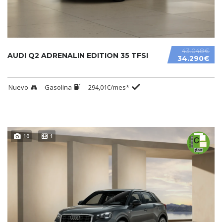
43.048€
AUDI Q2 ADRENALIN EDITION 35 TFSI
34.290€
Nuevo
Gasolina
294,01€/mes*
10
1