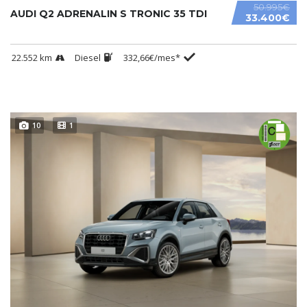
50.995€
AUDI Q2 ADRENALIN S TRONIC 35 TDI
33.400€
22.552 km
Diesel
332,66€/mes*
10
1