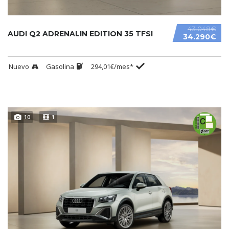
43.048€
AUDI Q2 ADRENALIN EDITION 35 TFSI
34.290€
Nuevo
Gasolina
294,01€/mes*
10
1