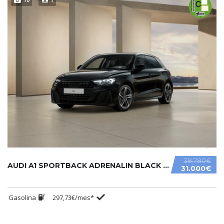
38.780€
AUDI A1 SPORTBACK ADRENALIN BLACK EDITION S TRONIC 30 TFSI.....
31.000€
Gasolina
297,73€/mes*