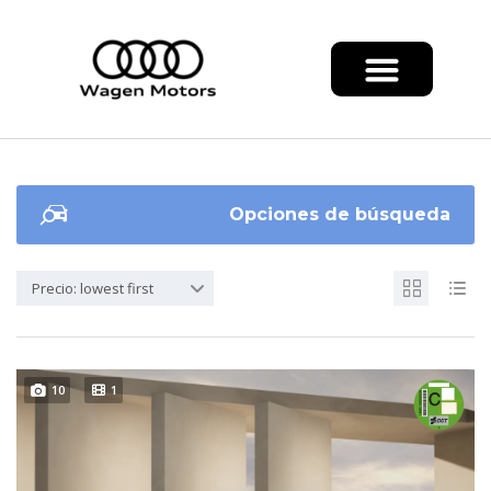
Opciones de búsqueda
Precio: lowest first
10
1