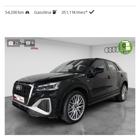
54.200 km
Gasolina
351,11€/mes*
21
1