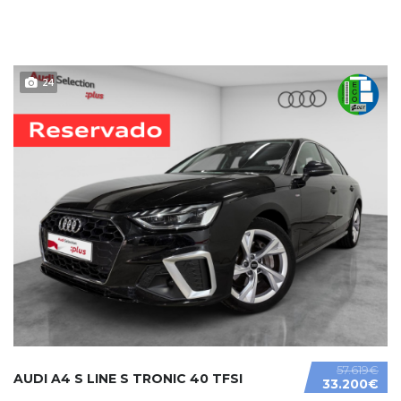
24
57.619€
AUDI A4 S LINE S TRONIC 40 TFSI
33.200€