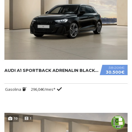
38.206€
AUDI A1 SPORTBACK ADRENALIN BLACK EDITION S TRONIC 30 TFSI.....
30.500€
Gasolina
296,04€/mes*
10
1