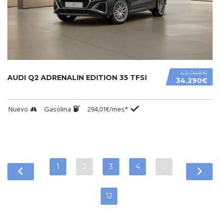
43.048€
AUDI Q2 ADRENALIN EDITION 35 TFSI
34.290€
Nuevo
Gasolina
294,01€/mes*
1
2
3
4
…
12