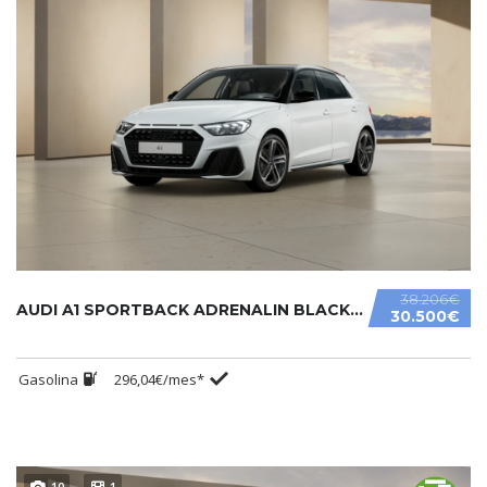
38.206€
AUDI A1 SPORTBACK ADRENALIN BLACK EDITION S TRONIC 30 TFSI.....
30.500€
Gasolina
296,04€/mes*
10
1