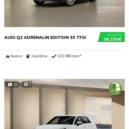
45.502€
AUDI Q2 ADRENALIN EDITION 35 TFSI
36.230€
Nuevo
Gasolina
233,78€/mes*
10
1