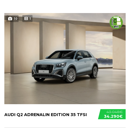
10
1
43.048€
AUDI Q2 ADRENALIN EDITION 35 TFSI
34.290€