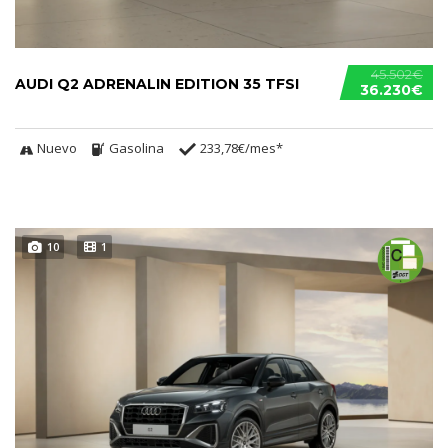
45.502€
AUDI Q2 ADRENALIN EDITION 35 TFSI
36.230€
Nuevo
Gasolina
233,78€/mes*
10
1