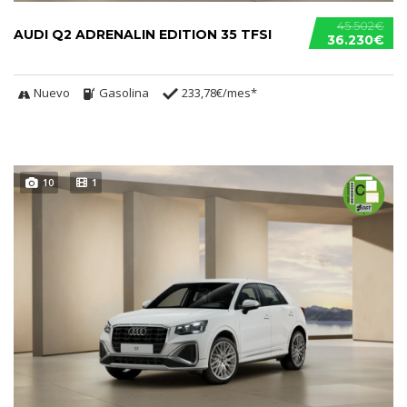
45.502€
AUDI Q2 ADRENALIN EDITION 35 TFSI
36.230€
Nuevo
Gasolina
233,78€/mes*
10
1