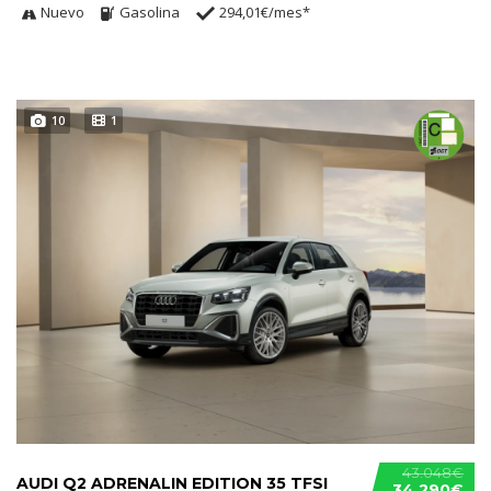
Nuevo
Gasolina
294,01€/mes*
10
1
43.048€
AUDI Q2 ADRENALIN EDITION 35 TFSI
34.290€