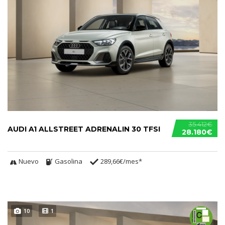
35.412€
AUDI A1 ALLSTREET ADRENALIN 30 TFSI
28.180€
Nuevo
Gasolina
289,66€/mes*
10
1