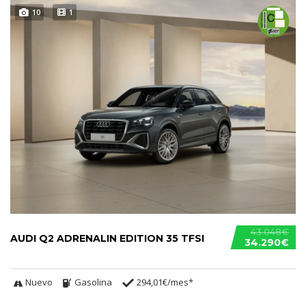
10
1
43.048€
AUDI Q2 ADRENALIN EDITION 35 TFSI
34.290€
Nuevo
Gasolina
294,01€/mes*