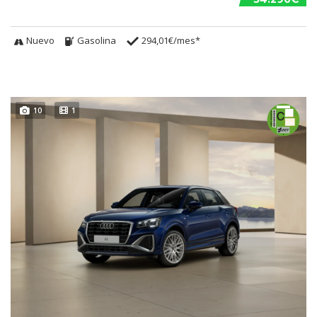
Nuevo
Gasolina
294,01€/mes*
10
1