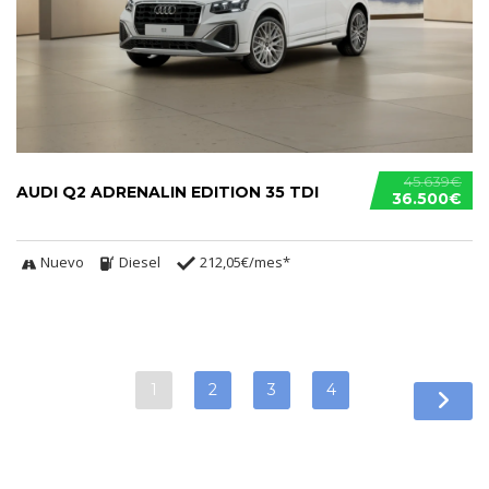
45.639€
AUDI Q2 ADRENALIN EDITION 35 TDI
36.500€
Nuevo
Diesel
212,05€/mes*
1
2
3
4