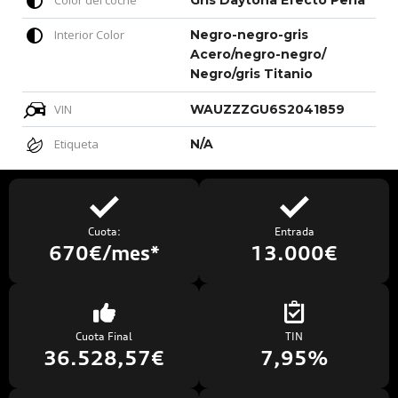
Color del coche
Gris Daytona Efecto Perla
Interior Color
Negro-negro-gris
Acero/negro-negro/
Negro/gris Titanio
VIN
WAUZZZGU6S2041859
Etiqueta
N/A
Cuota:
Entrada
670€/mes*
13.000€
Cuota Final
TIN
36.528,57€
7,95%